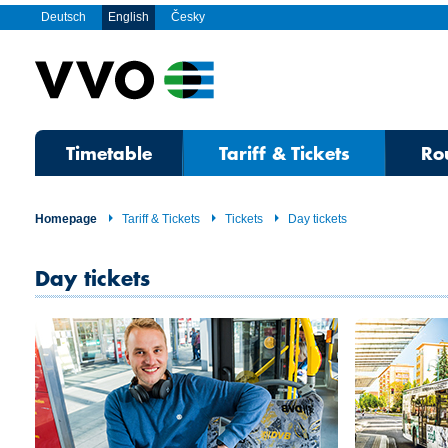
Deutsch
English
Česky
Timetable
Tariff & Tickets
Ro
Homepage
Tariff & Tickets
Tickets
Day tickets
Day tickets