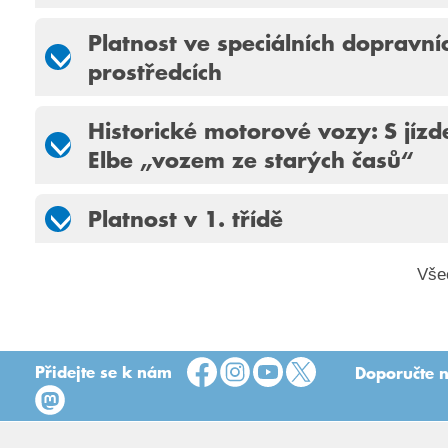
Platnost ve speciálních dopravní
prostředcích
Historické motorové vozy: S jíz
Elbe „vozem ze starých časů“
Platnost v 1. třídě
Vše
Přidejte se k nám
Doporučte n