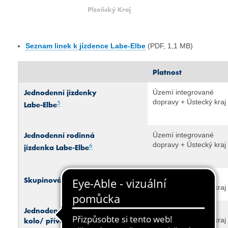
Seznam linek k jízdence Labe-Elbe
(PDF, 1,1 MB)
Platnost
Jednodenní jízdenky
Území integrované
dopravy + Ústecký kraj
5
Labe-Elbe
Jednodenní rodinná
Území integrované
dopravy + Ústecký kraj
6
jízdenka Labe-Elbe
Území integrované
7
Skupinová jízdenka Labe-Elbe
dopravy + Ústecký kraj
Jednodenní jízdenka Elbe-Labe
Území integrované
kolo/ přívěs za kolo
dopravy + Ústecký kraj