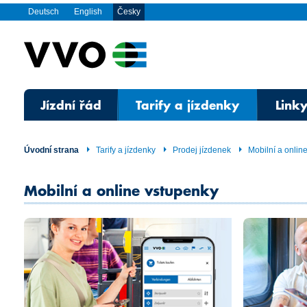
Deutsch
English
Česky
Jízdní řád
Tarify a jízdenky
Linky
Úvodní strana
Tarify a jízdenky
Prodej jízdenek
Mobilní a onlin
Mobilní a online vstupenky