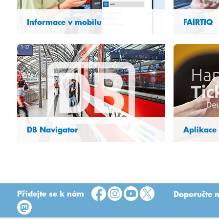
Informace v mobilu
FAIRTIQ
Vstupenky HandyTickets si jednoduše
Jednotlivá
zakoupíte prostřednictvím aplikací
vstupenka.
www.vvo-mobil.de nebo m.dvb.de.
vydejte se 
vypočítá ne
DB Navigator
Aplikace
Jednorázové jízdenky, jízdenky na 4
Jízdenky do
cesty, jednodenní jízdenky a týdenní a
bezhotovos
měsíční jízdenky můžete získat online
nebo prostřednictvím mobilního telefonu.
Přidejte se k nám
Doporučte n