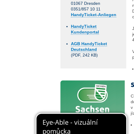
01067 Dresden
0351/857 10 11
HandyTicket-Anliegen
HandyTicket
Kundenportal
4
AGB HandyTicket
Deutschland
(PDF, 242 KB)
C
d
v
j