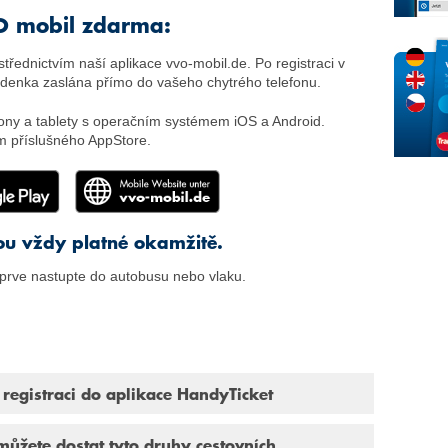
VO mobil zdarma:
řednictvím naší aplikace vvo-mobil.de. Po registraci v
denka zaslána přímo do vašeho chytrého telefonu.
lefony a tablety s operačním systémem iOS a Android.
ím příslušného AppStore.
ou vždy platné okamžitě.
teprve nastupte do autobusu nebo vlaku.
registraci do aplikace HandyTicket
můžete dostat tyto druhy cestovních