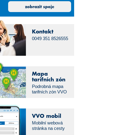
29
30
31
1
zobrazit spoje
5
6
7
8
12
13
14
15
19
20
21
22
Kontakt
26
27
28
29
0049 351 8526555
2
3
4
5
Mapa
tarifních zón
Podrobná mapa
tarifních zón VVO
VVO mobil
Mobilní webová
stránka na cesty