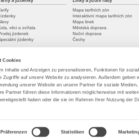
Tarify a jízdenky
Linky a jízdní řády
arify
Mapa tarifních zón
Jízdenky
Interaktivní mapa tarifních zón
Slevy
Mapa linek
ola, věci a zvířata
Městská doprava
Prodej jízdenek
Noční doprava
Speciální jízdenky
Čechy
t Cookies
Služby
VVO
 Inhalte und Anzeigen zu personalisieren, Funktionen für sozia
Zákaznická centra
Kontakt
e Zugriffe auf unsere Website zu analysieren. Außerdem geben w
Gruppenanmeldung
Portrét
Nadstandardní záruky
Dopravní podnik
rwendung unserer Website an unsere Partner für soziale Medien
Ke stažení
Tým VVO
re Partner führen diese Informationen möglicherweise mit weite
Ztráty a nálezy
VVO na internetu
ereitgestellt haben oder die sie im Rahmen Ihrer Nutzung der D
Park+Ride
Bezbariérové cestování
Dopravní kamery
Präferenzen
Statistiken
Marketin