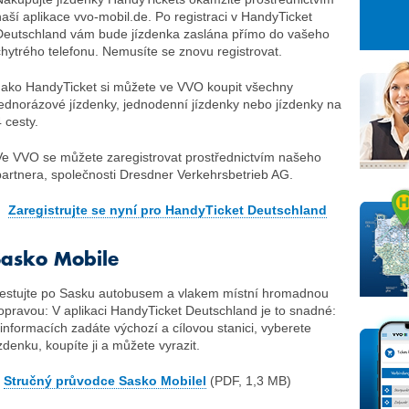
26
27
28
naší aplikace vvo-mobil.de. Po registraci v HandyTicket
2
3
4
Deutschland vám bude jízdenka zaslána přímo do vašeho
chytrého telefonu. Nemusíte se znovu registrovat.
9
10
11
16
17
18
Jako HandyTicket si můžete ve VVO koupit všechny
jednorázové jízdenky, jednodenní jízdenky nebo jízdenky na
23
24
25
 cesty.
30
31
1
Ve VVO se můžete zaregistrovat prostřednictvím našeho
partnera, společnosti Dresdner Verkehrsbetrieb AG.
Zaregistrujte se nyní pro HandyTicket Deutschland
Sasko Mobile
estujte po Sasku autobusem a vlakem místní hromadnou
opravou: V aplikaci HandyTicket Deutschland je to snadné:
 informacích zadáte výchozí a cílovou stanici, vyberete
ízdenku, koupíte ji a můžete vyrazit.
Stručný průvodce Sasko Mobilel
(PDF, 1,3 MB)