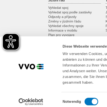
Jízdní řád
Vyhledat spoj
T
Vyhledat spoj podle zastávky
Odjezdy a příjezdy
Změny v jízdním řádu
K
Vyhledat všechny spoje
Informace v mobilu
Plan pro vyvojare
Diese Webseite verwende
Za zážitky
Wir verwenden Cookies, um
Kam na výlet
anbieten zu können und di
Na kole
Historické dopravní prostředky
Informationen zu Ihrer Ve
Přívozy a lodě
und Analysen weiter. Unse
zusammen, die Sie ihnen b
gesammelt haben.
Einwilligungsauswahl
Notwendig