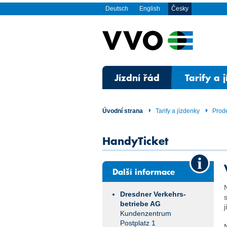
Deutsch
English
Česky
Jízdní řád
Tarify a 
Úvodní strana
Tarify a jízdenky
Prode
HandyTicket
Další informace
Dresdner Verkehrs­
betriebe AG
Kundenzentrum
Postplatz 1