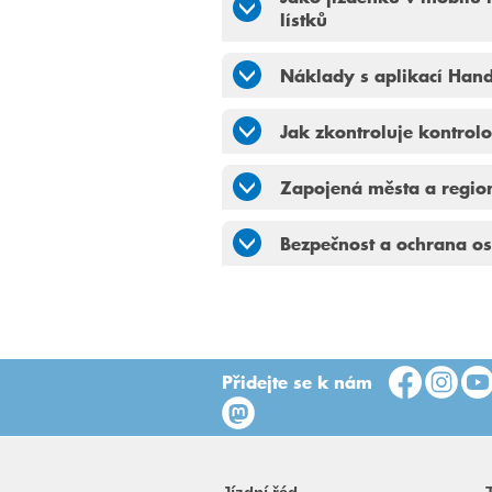
lístků
Náklady s aplikací Hand
Jak zkontroluje kontrolo
Zapojená města a regio
Bezpečnost a ochrana os
Přidejte se k nám