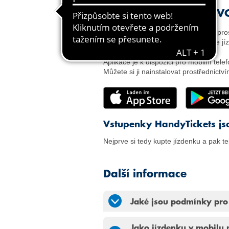
Nainstalujte si nyní V
Koupit HandyTickets můžete ihned prost
HandyTicket Deutschland vám bude jíz
Aplikace je k dispozici pro mobilní te
Můžete si ji nainstalovat prostřednictv
Vstupenky HandyTickets js
Nejprve si tedy kupte jízdenku a pak 
Další informace
Jaké jsou podmínky pro 
Jako jízdenku v mobilu 