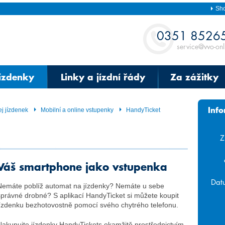
Sh
Kontakt
0351 8526
service@vvo-onl
jízdenky
Linky a jízdní řády
Za zážitky
Inf
j jízdenek
Mobilní a online vstupenky
HandyTicket
Z
Váš smartphone jako vstupenka
Dat
Nemáte poblíž automat na jízdenky? Nemáte u sebe
správné drobné? S aplikací HandyTicket si můžete koupit
Aug
jízdenku bezhotovostně pomocí svého chytrého telefonu.
Sun
Mon
Tue
Nakupujte jízdenky HandyTickets okamžitě prostřednictvím