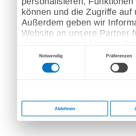
personalisieren, Funktionen
können und die Zugriffe auf
Außerdem geben wir Informa
Website an unsere Partner 
Analysen weiter. Unsere Par
Einwilligungsauswahl
möglicherweise mit weitere
Notwendig
Präferenzen
bereitgestellt haben oder d
Dienste gesammelt haben.
Ablehnen