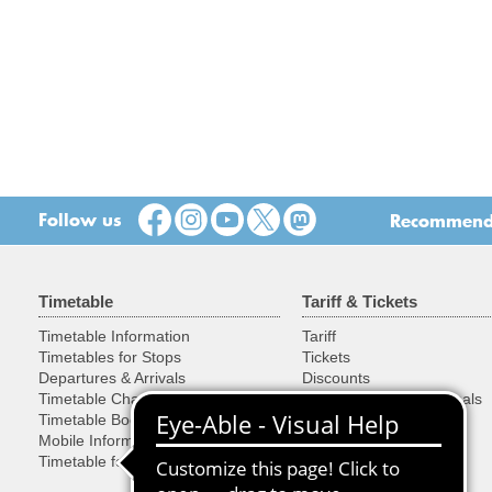
Follow us
Recommend t
Timetable
Tariff & Tickets
Timetable Information
Tariff
Timetables for Stops
Tickets
Departures & Arrivals
Discounts
Timetable Changes
Cycles, Objects & Animals
Timetable Book
Buying Tickets
Mobile Information
Special tickets
Timetable for developers