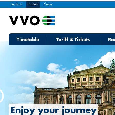
Deutsch
English
Česky
Timetable
Tariff & Tickets
Ro
Enjoy your journey