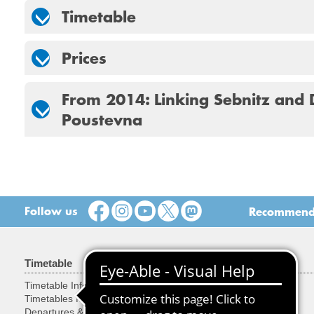
Timetable
Prices
From 2014: Linking Sebnitz and 
Poustevna
Follow us
Recommend t
Timetable
Tariff & Tickets
Timetable Information
Tariff
Timetables for Stops
Tickets
Departures & Arrivals
Discounts