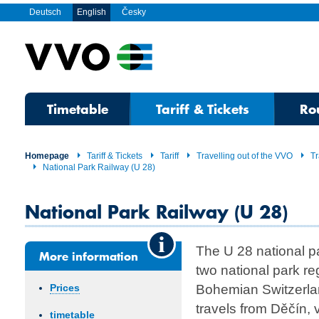
Deutsch
English
Česky
Timetable
Tariff & Tickets
Ro
Homepage
Tariff & Tickets
Tariff
Travelling out of the VVO
Tr
National Park Railway (U 28)
National Park Railway (U 28)
The U 28 national p
More information
two national park r
Bohemian Switzerlan
Prices
travels from Děčín,
timetable