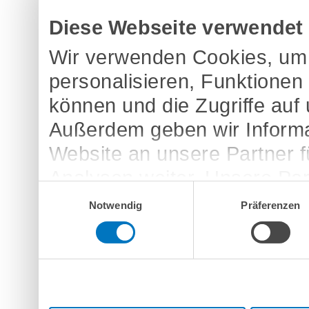
Diese Webseite verwendet
Wir verwenden Cookies, um 
personalisieren, Funktionen
können und die Zugriffe auf
Außerdem geben wir Informa
Website an unsere Partner 
Analysen weiter. Unsere Par
Einwilligungsauswahl
möglicherweise mit weitere
Notwendig
Präferenzen
bereitgestellt haben oder d
Dienste gesammelt haben.