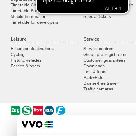
Timetable Changes
Cycles, Objects & Animals
Timetable Book
Buying Tickets
Mobile Information
Special tickets
Timetable for developers
Leisure
Service
Excursion destinations
Service centres
Cycling
Group pre-registration
Historic vehicles
Customer guarantees
Ferries & boats
Downloads
Lost & found
Park+Ride
Barrier-free travel
Traffic cameras