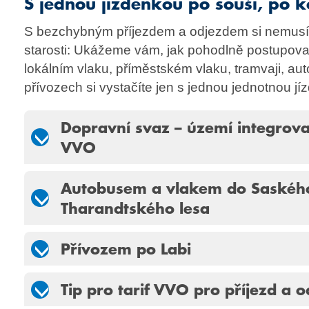
S jednou jízdenkou po souši, po ko
S bezchybným příjezdem a odjezdem si nemusí
starosti: Ukážeme vám, jak pohodlně postupovat.
lokálním vlaku, příměstském vlaku, tramvaji, a
přívozech si vystačíte jen s jednou jednotnou jí
Dopravní svaz – území integrov
VVO
Autobusem a vlakem do Saského
Tharandtského lesa
Přívozem po Labi
Tip pro tarif VVO pro příjezd a o