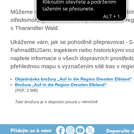
Můžeme vás odvést? K Labi s mírným podnebím, t
středomořským šarmem - do prázdninového reg
s Tharandter Wald.
Ukážeme vám, jak se pohodlně přepravovat - 
FahrradBUSem, trajektem nebo historickými vozi
najdete informace o všech dopravních prostředc
přehlednou mapu s vyznačením sítě tras v regi
Objednávka brožury „Auf in die Region Dresden Elbland“
Brožura „Auf in die Region Dresden Elbland“
(PDF, 2 MB)
Tato brožura je k dispozici pouze v němčině
Přidejte se k nám
Doporučte n