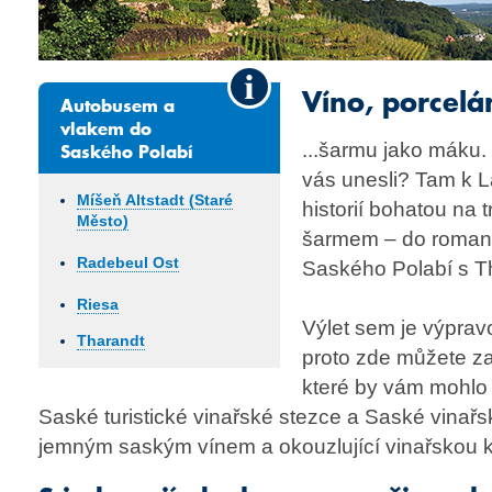
Víno, porcelán
Autobusem a
vlakem do
Saského Polabí
...šarmu jako máku
vás unesli? Tam k L
Míšeň Altstadt (Staré
historií bohatou na
Město)
šarmem – do romanti
Radebeul Ost
Saského Polabí s T
Riesa
Výlet sem je výprav
Tharandt
proto zde můžete za
které by vám mohlo 
Saské turistické vinařské stezce a Saské vinařs
jemným saským vínem a okouzlující vinařskou k