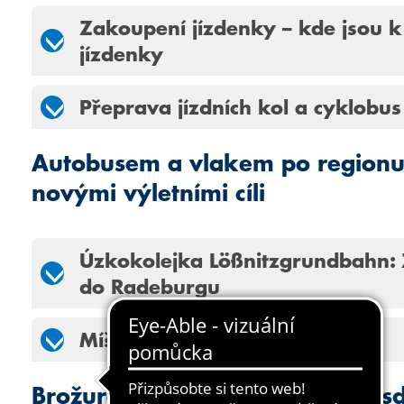
Zakoupení jízdenky – kde jsou k
jízdenky
Přeprava jízdních kol a cyklobus
Autobusem a vlakem po regionu
novými výletními cíli
Úzkokolejka Lößnitzgrund­bahn:
do Radeburgu
Míšeň – okružní jízda městem
Brožura „Auf in die Region Dres