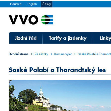
Deutsch
English
Česky
Jízdní řád
Tarify a jízdenky
Linky
Úvodní strana
Za zážitky
Kam na výlet
Saské Polabí a Tharandt
Saské Polabí a Tharandtský les