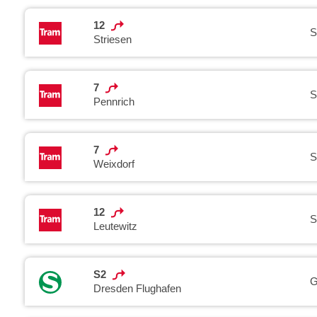
12
S
Striesen
7
S
Pennrich
7
S
Weixdorf
12
S
Leutewitz
S2
G
Dresden Flughafen