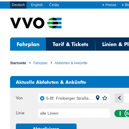
Deutsch
English
Česky
Presse
Bl
Fahrplan
Tarif & Tickets
Linien & P
Startseite
Fahrplan
Abfahrten & Ankünfte
Aktuelle Abfahrten & Ankünfte
Von
S-Bf. Freiberger Straße, Dresden
A
Linie
alle Linien
Mo
Di
27
28
Aktualisieren