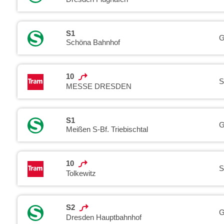
S1
G
Schöna Bahnhof
10
S
MESSE DRESDEN
S1
G
Meißen S-Bf. Triebischtal
10
S
Tolkewitz
S2
G
Dresden Hauptbahnhof