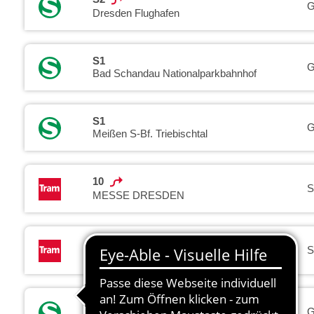
G
Dresden Flughafen
S1
G
Bad Schandau Nationalparkbahnhof
S1
G
Meißen S-Bf. Triebischtal
10
S
MESSE DRESDEN
10
S
Tolkewitz
S2
G