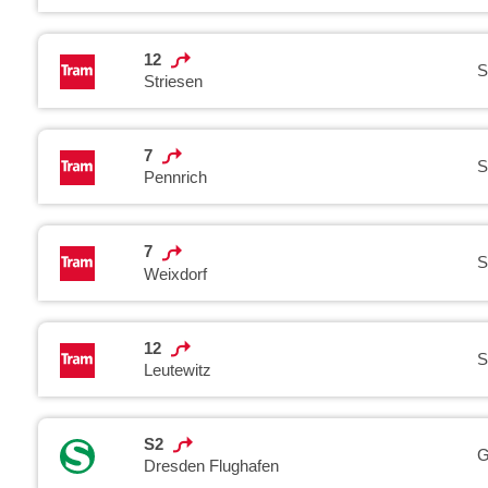
12
S
Striesen
7
S
Pennrich
7
S
Weixdorf
12
S
Leutewitz
S2
G
Dresden Flughafen