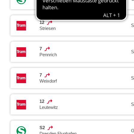
Dresden Hauptbahnhof
12
S
Striesen
7
S
Pennrich
7
S
Weixdorf
12
S
Leutewitz
S2
G
Dresden Flughafen