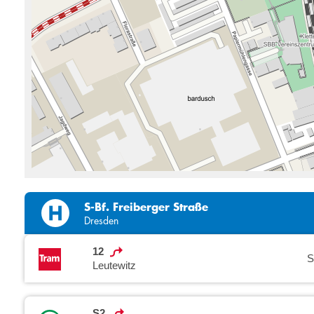
S-Bf. Freiberger Straße
Dresden
12
S
Leutewitz
S2