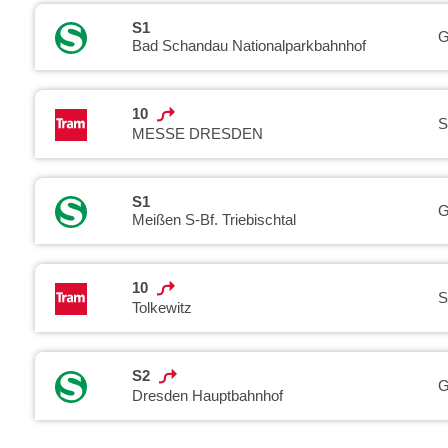
S1
G
Bad Schandau Nationalparkbahnhof
10
S
MESSE DRESDEN
S1
G
Meißen S-Bf. Triebischtal
10
S
Tolkewitz
S2
G
Dresden Hauptbahnhof