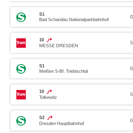
S1
G
Bad Schandau Nationalparkbahnhof
10
S
MESSE DRESDEN
S1
G
Meißen S-Bf. Triebischtal
10
S
Tolkewitz
S2
G
Dresden Hauptbahnhof