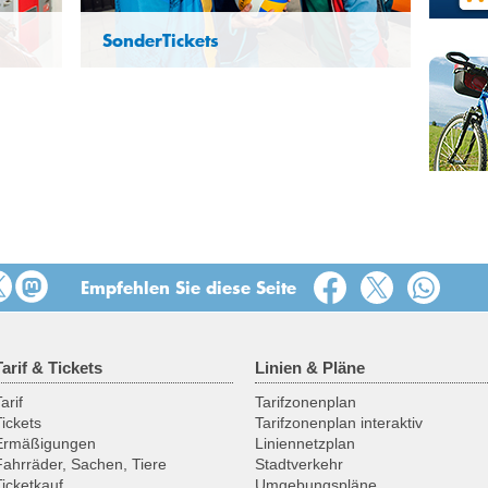
SonderTickets
kets
Empfehlen Sie diese Seite
Tarif & Tickets
Linien & Pläne
arif
Tarifzonenplan
Tickets
Tarifzonenplan interaktiv
Ermäßigungen
Liniennetzplan
Fahrräder, Sachen, Tiere
Stadtverkehr
Ticketkauf
Umgebungspläne