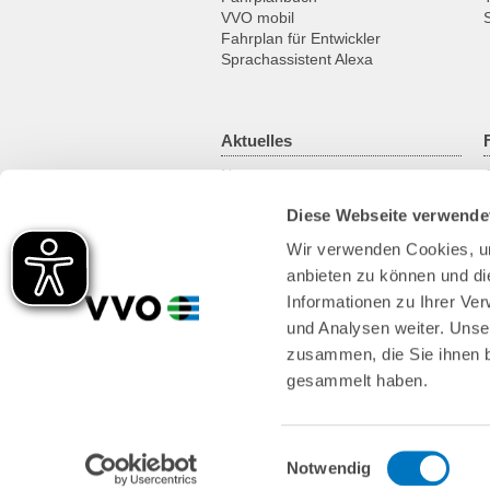
VVO mobil
Fahrplan für Entwickler
Sprachassistent Alexa
Aktuelles
News
Newsletter
Diese Webseite verwende
Kundenmagazin
RSS-Feed
Wir verwenden Cookies, um
anbieten zu können und di
Informationen zu Ihrer Ve
und Analysen weiter. Unse
zusammen, die Sie ihnen b
gesammelt haben.
Einwilligungsauswahl
Notwendig