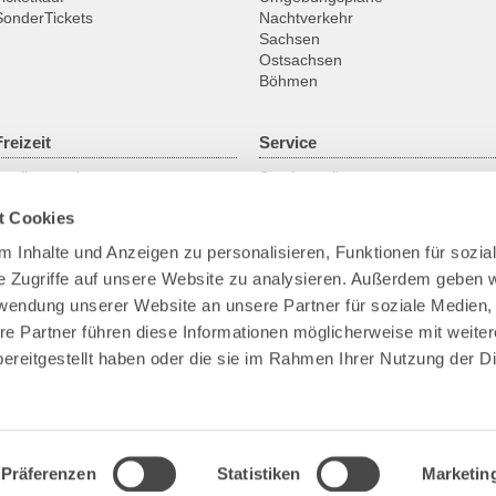
SonderTickets
Nachtverkehr
Sachsen
Ostsachsen
Böhmen
Freizeit
Service
Ausflugsregionen
Servicestellen
Fahrrad
ABO online
t Cookies
Historische Fahrzeuge
Gruppenanmeldung
Fähren & Schiffe
Kundengarantien
 Inhalte und Anzeigen zu personalisieren, Funktionen für sozia
Downloads
e Zugriffe auf unsere Website zu analysieren. Außerdem geben w
Fundsachen
Park+Ride
rwendung unserer Website an unsere Partner für soziale Medien
Bike+Ride
re Partner führen diese Informationen möglicherweise mit weite
Barrierefreies Reisen
ereitgestellt haben oder die sie im Rahmen Ihrer Nutzung der D
Verkehrskameras
Präferenzen
Statistiken
Marketin