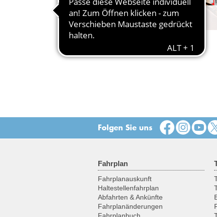
Ticketkauf
Hier erfahren Sie, wo es überall Tic
gibt.
Folgen Sie uns
Fahrplan
Fahrplanauskunft
T
Haltestellenfahrplan
Abfahrten & Ankünfte
Fahrplanänderungen
Fahrplanbuch