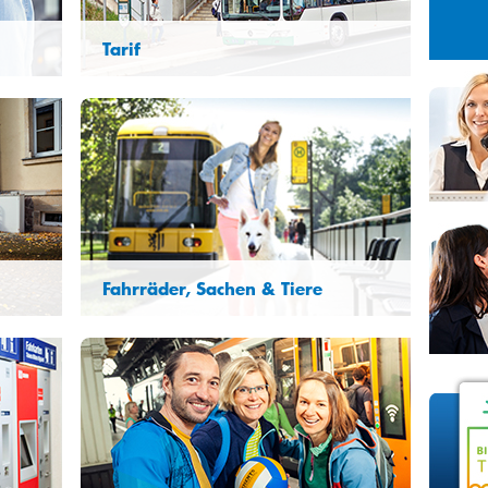
27
28
29
3
4
5
Tarif
10
11
12
17
18
19
24
25
26
31
1
2
Fahrräder, Sachen & Tiere
Welche Mitnahmeregelungen gelten für
Fahrräder, Gegenstände und Tiere bei
welchem Ticket. Welche Sachen dürfen
grundsätzlich mitgenommen werden?