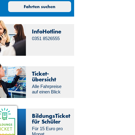
21:00
30
31
1
2
Fahrten suchen
21:30
6
7
8
9
13
14
15
16
22:00
20
21
22
23
22:30
InfoHotline
27
28
29
30
0351 8526555
23:00
3
4
5
6
23:30
Ticket­
übersicht
Alle Fahrpreise
auf einen Blick
BildungsTicket
für Schüler
Für 15 Euro pro
Monat