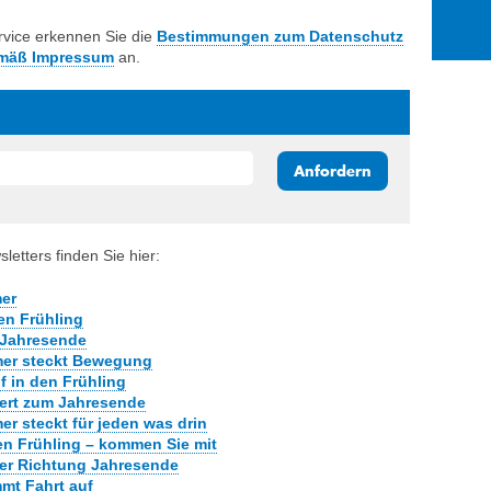
27
28
29
rvice erkennen Sie die
Bestimmungen zum Datenschutz
3
4
5
mäß Impressum
an.
10
11
12
17
18
19
24
25
26
31
1
2
Anfordern
etters finden Sie hier:
mer
en Frühling
 Jahresende
mer steckt Bewegung
 in den Frühling
iert zum Jahresende
r steckt für jeden was drin
den Frühling – kommen Sie mit
er Richtung Jahresende
mt Fahrt auf