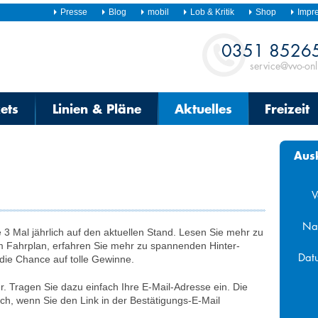
Presse
Blog
mobil
Lob & Kritik
Shop
Impr
Kontakt
0351 8526
service@vvo-onl
kets
Linien & Pläne
Aktuelles
Freizeit
Aus
V
Na
 3 Mal jährlich auf den aktuellen Stand. Lesen Sie mehr zu
m Fahrplan, erfahren Sie mehr zu spannenden Hinter­
Dat
die Chance auf tolle Gewinne.
Aug
. Tragen Sie dazu einfach Ihre E-Mail-Adresse ein. Die
ich, wenn Sie den Link in der Bestätigungs-E-Mail
Mo
Di
Mi