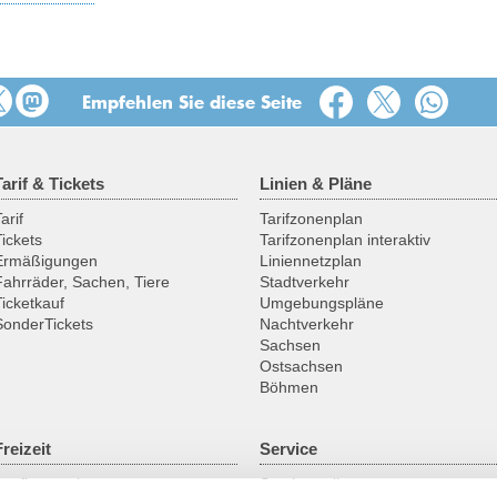
Empfehlen Sie diese Seite
Tarif & Tickets
Linien & Pläne
arif
Tarifzonenplan
Tickets
Tarifzonenplan interaktiv
Ermäßigungen
Liniennetzplan
Fahrräder, Sachen, Tiere
Stadtverkehr
Ticketkauf
Umgebungspläne
SonderTickets
Nachtverkehr
Sachsen
Ostsachsen
Böhmen
Freizeit
Service
Ausflugsregionen
Servicestellen