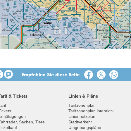
Empfehlen Sie diese Seite
Tarif & Tickets
Linien & Pläne
arif
Tarifzonenplan
Tickets
Tarifzonenplan interaktiv
Ermäßigungen
Liniennetzplan
Fahrräder, Sachen, Tiere
Stadtverkehr
Ticketkauf
Umgebungspläne