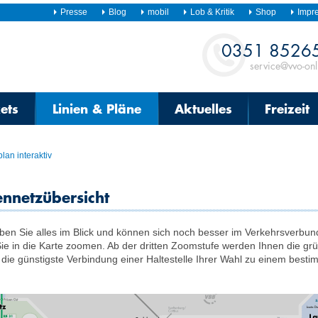
Presse
Blog
mobil
Lob & Kritik
Shop
Impr
Kontakt
0351 8526
service@vvo-onl
kets
Linien & Pläne
Aktuelles
Freizeit
lan interaktiv
ennetzübersicht
aben Sie alles im Blick und können sich noch besser im Verkehrsverbun
e in die Karte zoomen. Ab der dritten Zoomstufe werden Ihnen die grü
die günstigste Verbindung einer Haltestelle Ihrer Wahl zu einem besti