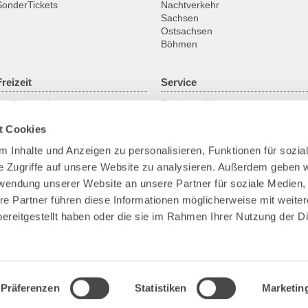
SonderTickets
Nachtverkehr
Sachsen
Ostsachsen
Böhmen
Freizeit
Service
Ausflugsregionen
Servicestellen
Fahrrad
ABO online
t Cookies
Historische Fahrzeuge
Gruppenanmeldung
Fähren & Schiffe
Kundengarantien
 Inhalte und Anzeigen zu personalisieren, Funktionen für sozia
Downloads
e Zugriffe auf unsere Website zu analysieren. Außerdem geben w
Fundsachen
Park+Ride
rwendung unserer Website an unsere Partner für soziale Medien
Bike+Ride
re Partner führen diese Informationen möglicherweise mit weite
Barrierefreies Reisen
ereitgestellt haben oder die sie im Rahmen Ihrer Nutzung der D
Verkehrskameras
Präferenzen
Statistiken
Marketin