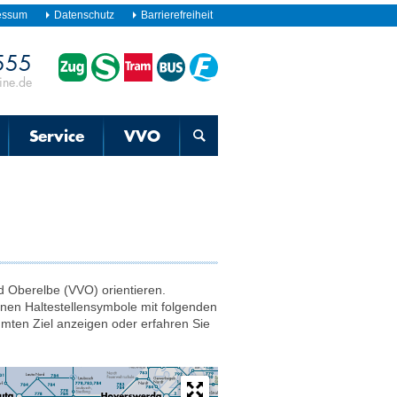
essum
Datenschutz
Barrierefreiheit
555
Fahrplanauskunft
für
ine.de
Zug,
S-
Bahn,
Straßenbahn,
Service
VVO
Bus
und
Fähre
d Oberelbe (VVO) orientieren.
nen Haltestellensymbole mit folgenden
mmten Ziel anzeigen oder erfahren Sie