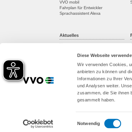
VVO mobil
Fahrplan für Entwickler
Sprachassistent Alexa
Aktuelles
News
Newsletter
Diese Webseite verwende
Kundenmagazin
RSS-Feed
Wir verwenden Cookies, um
anbieten zu können und di
Informationen zu Ihrer Ve
und Analysen weiter. Unse
zusammen, die Sie ihnen b
gesammelt haben.
Einwilligungsauswahl
Notwendig