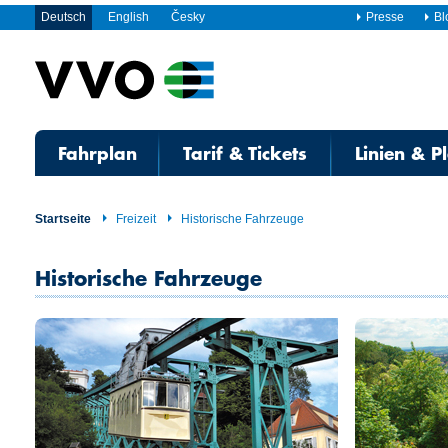
Deutsch
English
Česky
Presse
Bl
Fahrplan
Tarif & Tickets
Linien & P
Startseite
Freizeit
Historische Fahrzeuge
Historische Fahrzeuge