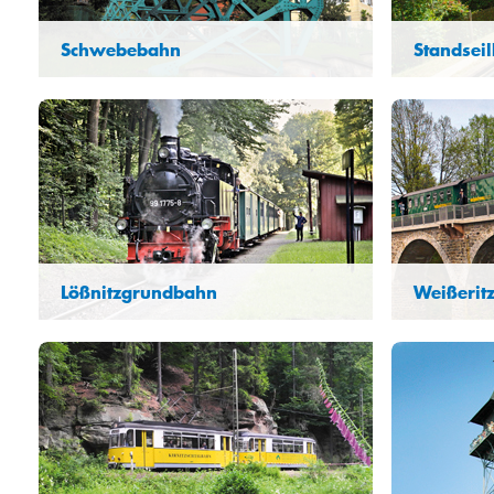
Schwebebahn
Standsei
Lößnitzgrundbahn
Weißerit