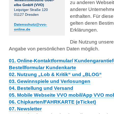
Verkehrs­ver­bund Ober­
zu anderen Webseit
elbe GmbH (VVO)
anderer Unternehme
Leipziger Straße 120
01127 Dresden
enthalten. Für dies
gelten deren Best
Datenschutz@vvo-
Erklärungen.
online.de
Die Nutzung unsere
Angabe von persönlichen Daten möglich.
01. Online-Kontaktformular/ Kundengarantief
Bestellformular Kundenkarte
02. Nutzung „Lob & Kritik“ und „BLOG“
03. Gewinnspiele und Verlosungen
04. Bestellung und Versand
05. Mobile Webseite VVO mobil/App VVO mob
06. Chipkarten/FAHRKARTE (eTicket)
07. Newsletter