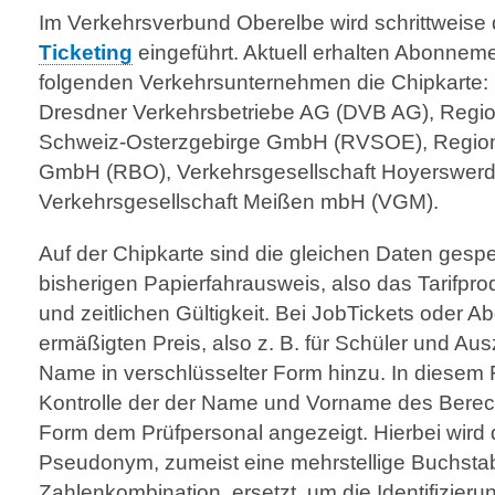
Im Verkehrsverbund Oberelbe wird schrittweise
Ticketing
eingeführt. Aktuell erhalten Abonnem
folgenden Verkehrsunternehmen die Chipkarte:
Dresdner Verkehrsbetriebe AG (DVB AG), Regi
Schweiz-Osterzgebirge GmbH (RVSOE), Region
GmbH (RBO), Verkehrsgesellschaft Hoyerswer
Verkehrs­gesell­schaft Meißen mbH (VGM).
Auf der Chipkarte sind die gleichen Daten gespe
bisherigen Papierfahrausweis, also das Tarifpro
und zeitlichen Gültigkeit. Bei JobTickets oder
ermäßigten Preis, also z. B. für Schüler und Au
Name in ver­schlüssel­ter Form hinzu. In diesem F
Kontrolle der der Name und Vorname des Berec
Form dem Prüfpersonal angezeigt. Hierbei wird
Pseudonym, zumeist eine mehrstellige Buchsta
Zahlenkombination, ersetzt, um die Identifizier