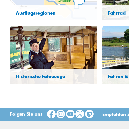
Ausflugsregionen
Fahrrad
Historische Fahrzeuge
Fähren & 
Folgen Sie uns
Empfehlen S