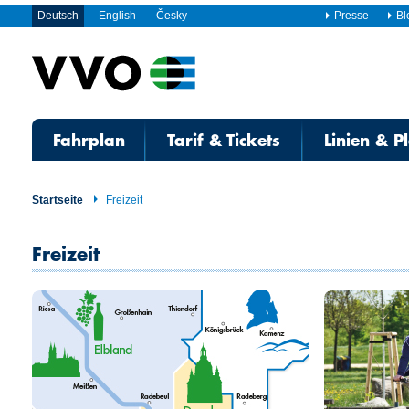
Deutsch
English
Česky
Presse
Bl
Fahrplan
Tarif & Tickets
Linien & P
Startseite
Freizeit
Freizeit