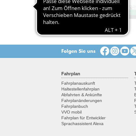
Busnetz zwischen Döbeln,
Nossen und Meißen
Statt Zügen wurde für die Region
zwischen Döbeln, Nossen und Mei
ein Busnetz eingerichtet
Folgen Sie uns
Fahrplan
Fahrplanauskunft
T
Haltestellenfahrplan
Abfahrten & Ankünfte
Fahrplanänderungen
Fahrplanbuch
VVO mobil
Fahrplan für Entwickler
Sprachassistent Alexa