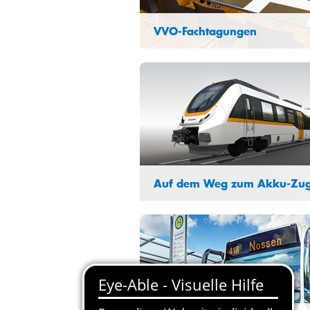
VVO-Fachtagungen
Mit den VVO-Fachtagungen fördern
den Austausch zwischen Politik,
Verkehrsunternehmen und Industri
Auf dem Weg zum Akku-Zu
Gemeinsam mit seinen Partner arbe
der Zweckverband an einem Wechs
der Antriebstechnologie vom
Dieselverkehr hin zu einer
klimafreundlichen Alternative.