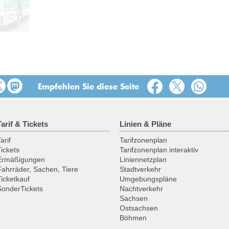
ßen
Empfehlen Sie diese Seite
Tarif & Tickets
Linien & Pläne
arif
Tarifzonenplan
Tickets
Tarifzonenplan interaktiv
Ermäßigungen
Liniennetzplan
Fahrräder, Sachen, Tiere
Stadtverkehr
Ticketkauf
Umgebungspläne
SonderTickets
Nachtverkehr
Sachsen
Ostsachsen
Böhmen