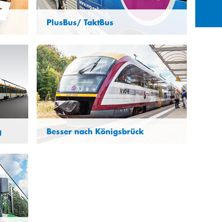
27
28
29
3
4
5
PlusBus/ TaktBus
10
11
12
 wir
PlusBusse sind genauso verlässlich wie
17
18
19
Züge: schnell, direkt, mit einem
e
gleichmäßigen Takt und immer auf
24
25
26
derselben Strecke – und das alles auch
am Wochenende.
31
1
2
g
Besser nach Königsbrück
itet
Entwicklung des Verkehrsangebotes
el
zwischen Dresden, Ottendorf-Okrilla und
Königsbrück