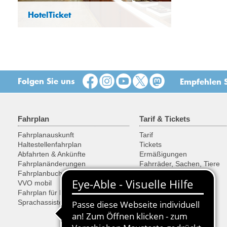
HotelTicket
Folgen Sie uns
Empfehlen S
Fahrplan
Tarif & Tickets
Fahrplanauskunft
Tarif
Haltestellenfahrplan
Tickets
Abfahrten & Ankünfte
Ermäßigungen
Fahrplanänderungen
Fahrräder, Sachen, Tiere
Fahrplanbuch
Ticketkauf
VVO mobil
SonderTickets
Fahrplan für Entwickler
Sprachassistent Alexa