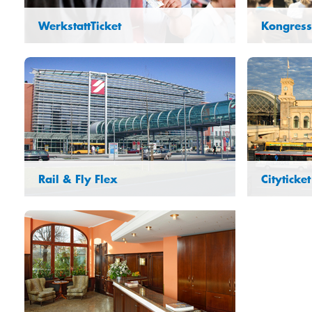
WerkstattTicket
Kongress
Rail & Fly Flex
Cityticke