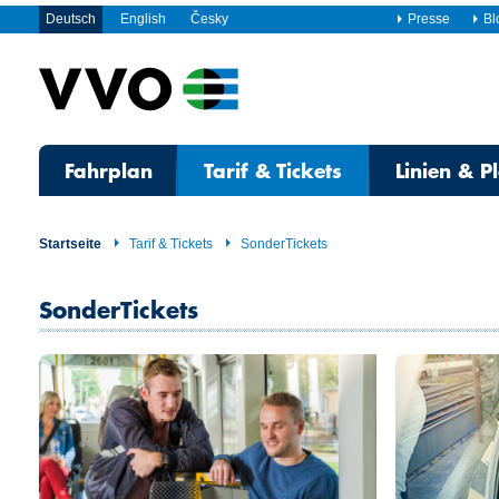
Deutsch
English
Česky
Presse
Bl
Fahrplan
Tarif & Tickets
Linien & P
Startseite
Tarif & Tickets
SonderTickets
SonderTickets