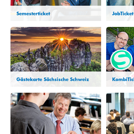
Semesterticket
JobTicket
Gästekarte Sächsische Schweiz
KombiTick