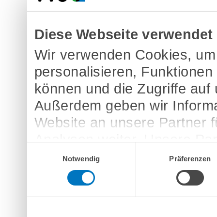
Diese Webseite verwendet
Wir verwenden Cookies, um 
personalisieren, Funktionen
können und die Zugriffe auf
Außerdem geben wir Informa
Website an unsere Partner 
Analysen weiter. Unsere Par
Einwilligungsauswahl
möglicherweise mit weitere
Notwendig
Präferenzen
bereitgestellt haben oder d
Dienste gesammelt haben.