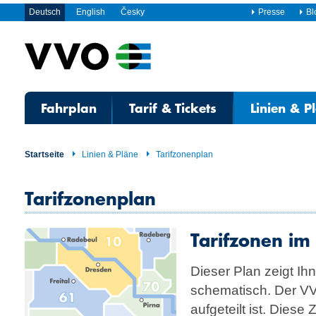
Deutsch
English
Česky
Presse
Bl
Fahrplan
Tarif & Tickets
Linien & P
Startseite
Linien & Pläne
Tarifzonenplan
Tarifzonenplan
Tarifzonen im
Dieser Plan zeigt I
schema­tisch. Der VV
aufgeteilt ist. Diese