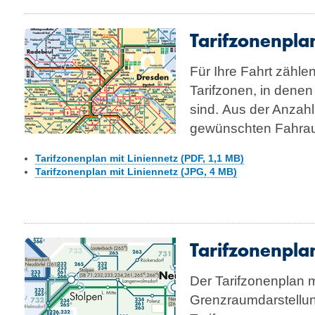
Tarifzonenplan
Für Ihre Fahrt zählen
Tarifzonen, in dene
sind. Aus der Anzahl
gewün­sch­ten Fahrau
Tarifzonenplan mit Liniennetz (PDF, 1,1 MB)
Tarifzonenplan mit Liniennetz (JPG, 4 MB)
Tarifzonenpla
Der Tarifzonenplan m
Grenzraumdarstellung