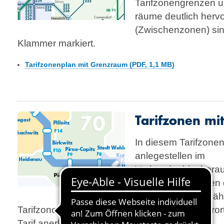
Tarifzonengrenzen u
räume deutlich herv
(Zwischenzonen) sind 
Klammer markiert.
Tarifzonenplan mit Grenzraum (PDF, 1,1 MB)
Tarifzonen mi
In diesem Tarifzonen
anlege­stellen im
Verbundgebiet heraus
auf welchen Fähren 
wird und welche Fäh
Tarifzonengrenze liegen. Auf der Fähre im Kuro
Tarif anerkannt.