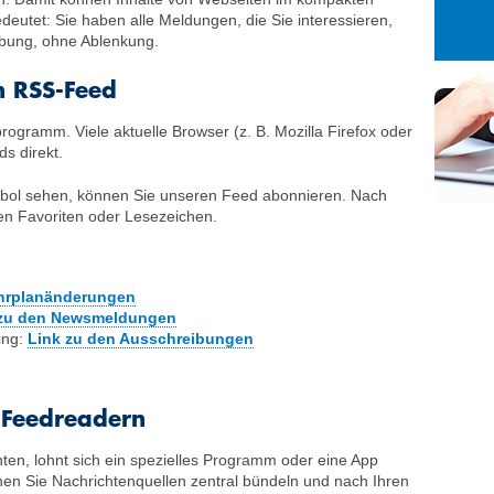
27
28
29
utet: Sie haben alle Meldungen, die Sie interessieren,
3
4
5
rbung, ohne Ablenkung.
10
11
12
n RSS-Feed
17
18
19
ogramm. Viele aktuelle Browser (z. B. Mozilla Firefox oder
24
25
26
ds direkt.
31
1
2
ol sehen, können Sie unseren Feed abonnieren. Nach
en Favoriten oder Lesezeichen.
ahrplanänderungen
 zu den Newsmeldungen
ing:
Link zu den Ausschreibungen
 Feedreadern
n, lohnt sich ein spezielles Programm oder eine App
en Sie Nachrichtenquellen zentral bündeln und nach Ihren