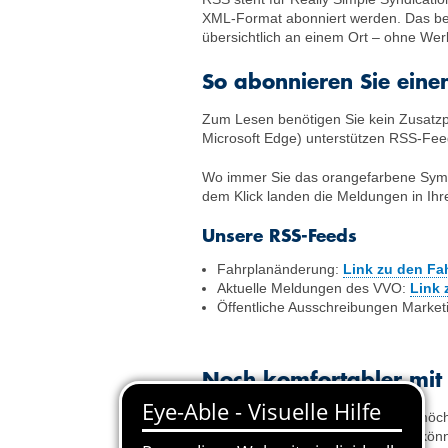
XML-Format abonniert werden. Das bede
übersichtlich an einem Ort – ohne We
So abonnieren Sie eine
Zum Lesen benötigen Sie kein Zusatzpr
Microsoft Edge) unterstützen RSS-Fee
Wo immer Sie das orangefarbene Symb
dem Klick landen die Meldungen in Ihr
Unsere RSS-Feeds
Fahrplanänderung:
Link zu den F
Aktuelle Meldungen des VVO:
Link
Öffentliche Ausschreibungen Market
Noch komfortabler mit
Wenn Sie mehrere Feeds nutzen möchte
(sogenannter Feedreader). Damit könn