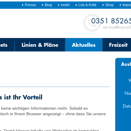
Presse
Blog
mobil
Lob & Kritik
Shop
Impr
Kontakt
0351 8526
service@vvo-onl
kets
Linien & Pläne
Aktuelles
Freizeit
Aus
V
Na
ist Ihr Vorteil
Dat
keine wichtigen Informationen mehr. Sobald es
tisch in Ihrem Browser angezeigt – ohne dass Sie unsere
Aug
Mo
Di
Mi
on. Damit können Inhalte von Webseiten im kompakten