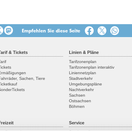
Empfehlen Sie diese Seite
Tarif & Tickets
Linien & Pläne
arif
Tarifzonenplan
Tickets
Tarifzonenplan interaktiv
Ermäßigungen
Liniennetzplan
Fahrräder, Sachen, Tiere
Stadtverkehr
Ticketkauf
Umgebungspläne
SonderTickets
Nachtverkehr
Sachsen
Ostsachsen
Böhmen
Freizeit
Service