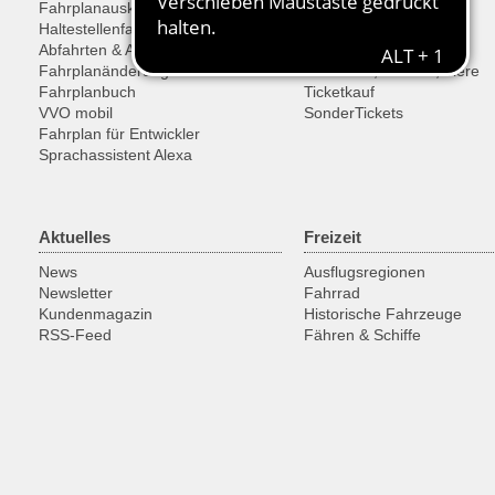
Fahrplanauskunft
Tarif
Haltestellenfahrplan
Tickets
Abfahrten & Ankünfte
Ermäßigungen
Fahrplanänderungen
Fahrräder, Sachen, Tiere
Fahrplanbuch
Ticketkauf
VVO mobil
SonderTickets
Fahrplan für Entwickler
Sprachassistent Alexa
Aktuelles
Freizeit
News
Ausflugsregionen
Newsletter
Fahrrad
Kundenmagazin
Historische Fahrzeuge
RSS-Feed
Fähren & Schiffe