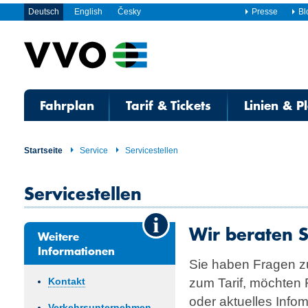
Deutsch
English
Česky
Presse
Bl
Fahrplan
Tarif & Tickets
Linien & P
Startseite
Service
Servicestellen
Servicestellen
Wir beraten S
Weitere
Informationen
Sie haben Fragen z
zum Tarif, möchten 
Kontakt
oder aktuelles Info
Verkehrsunternehmen