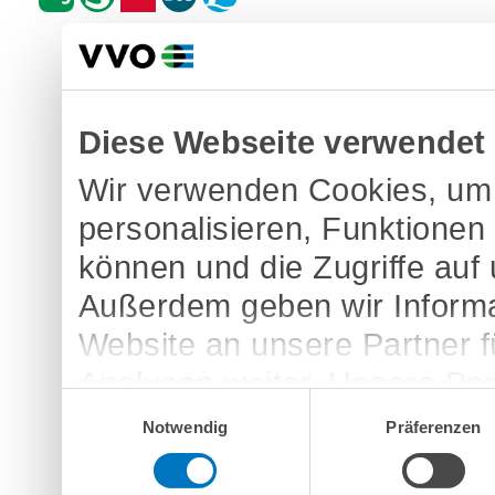
Diese Webseite verwendet
Wir verwenden Cookies, um 
personalisieren, Funktionen
können und die Zugriffe auf
Außerdem geben wir Informa
Website an unsere Partner 
Analysen weiter. Unsere Par
Einwilligungsauswahl
möglicherweise mit weitere
Notwendig
Präferenzen
bereitgestellt haben oder d