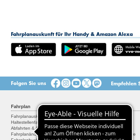
Fahrplanauskunft für Ihr Handy & Amazon Alexa
Folgen Sie uns
Empfehlen S
Fahrplan
Tarif & Tickets
Fahrplanauskunft
Tarif
Haltestellenfahrplan
Tickets
Abfahrten & Ankünfte
Ermäßigungen
Fahrplanänderungen
Fahrräder, Sachen, Tiere