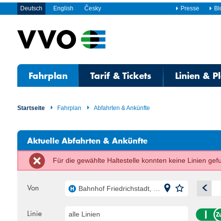
Deutsch
English
Česky
Presse
Bl
Fahrplan
Tarif & Tickets
Linien & P
Startseite
Fahrplan
Abfahrten & Ankünfte
Aktuelle Abfahrten & Ankünfte
Für die gewählte Haltestelle konnten keine Linien ge
Von
Bahnhof Friedrichstadt, Dresden
A
Linie
alle Linien
Mo
Di