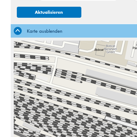
27
28
Aktualisieren
3
4
10
11
Karte ausblenden
17
18
24
25
31
1