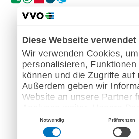
Diese Webseite verwendet
Wir verwenden Cookies, um 
personalisieren, Funktionen
können und die Zugriffe auf
Außerdem geben wir Informa
Website an unsere Partner 
Analysen weiter. Unsere Par
Einwilligungsauswahl
möglicherweise mit weitere
Notwendig
Präferenzen
bereitgestellt haben oder d