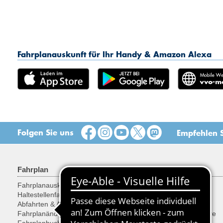
Fahrplanauskunft für Ihr Handy & Amazon Alexa
Folgen Sie uns
Empfehlen S
Fahrplan
Tarif & Tickets
Fahrplanauskunft
Tarif
Haltestellenfahrplan
Tickets
Abfahrten & Ankünfte
Ermäßigungen
Fahrplanänderungen
Fahrräder, Sachen, Tiere