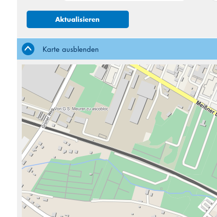
27
28
Aktualisieren
3
4
10
11
Karte ausblenden
17
18
24
25
31
1