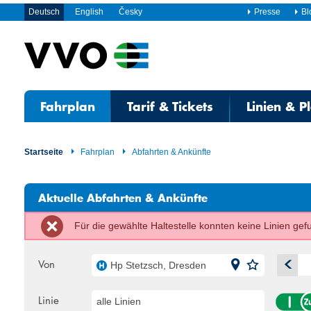
Deutsch
English
Česky
Presse
Bl
Fahrplan
Tarif & Tickets
Linien & P
Startseite
Fahrplan
Abfahrten & Ankünfte
Aktuelle Abfahrten & Ankünfte
Für die gewählte Haltestelle konnten keine Linien ge
Von
Hp Stetzsch, Dresden
A
Linie
alle Linien
Mo
Di