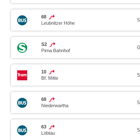
68
S
Leubnitzer Höhe
S2
G
Pirna Bahnhof
10
S
Bf. Mitte
68
S
Niederwartha
63
S
Löbtau