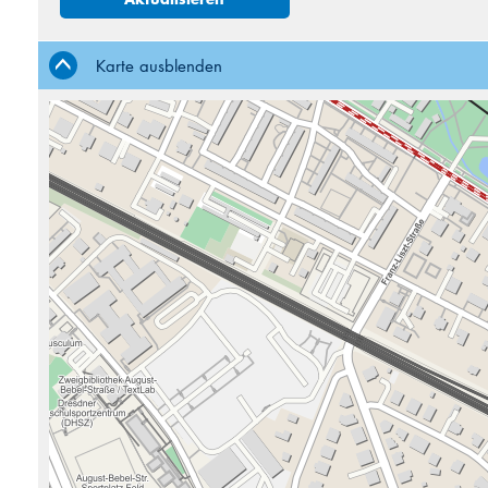
3
4
10
11
Karte ausblenden
17
18
24
25
31
1