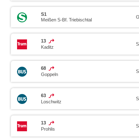
S1
G
Meißen S-Bf. Triebischtal
13
S
Kaditz
68
S
Goppeln
63
S
Loschwitz
13
S
Prohlis