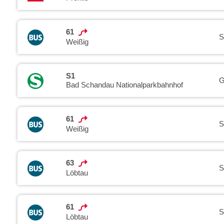
61
S
Weißig
S1
G
Bad Schandau Nationalparkbahnhof
61
S
Weißig
63
S
Löbtau
61
S
Löbtau