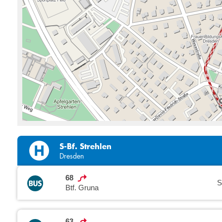
S-Bf. Strehlen
Dresden
68
S
Btf. Gruna
63