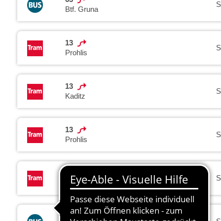
S
Btf. Gruna
13
S
Prohlis
13
S
Kaditz
13
S
Prohlis
13
S
Kaditz
63