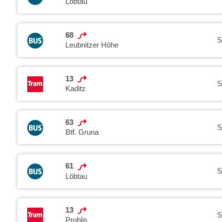
Löbtau
68
S
Leubnitzer Höhe
13
S
Kaditz
63
S
Btf. Gruna
61
S
Löbtau
13
S
Prohlis