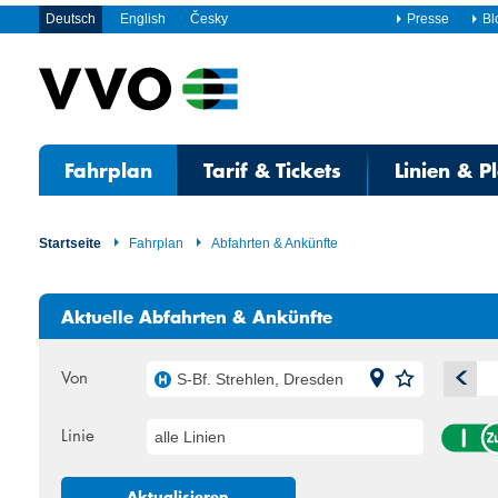
Deutsch
English
Česky
Presse
Bl
Fahrplan
Tarif & Tickets
Linien & P
Startseite
Fahrplan
Abfahrten & Ankünfte
Aktuelle Abfahrten & Ankünfte
Von
S-Bf. Strehlen, Dresden
A
Linie
alle Linien
Mo
Di
27
28
Aktualisieren