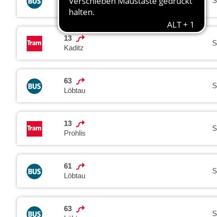
S
Coschütz
13
S
Kaditz
63
S
Löbtau
13
S
Prohlis
61
S
Löbtau
63
S