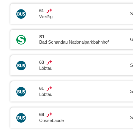
61
S
Weißig
S1
G
Bad Schandau Nationalparkbahnhof
63
S
Löbtau
61
S
Löbtau
68
S
Cossebaude