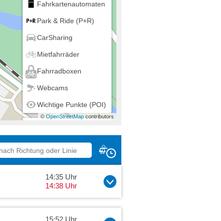
Fahrkartenautomaten
Park & Ride (P+R)
CarSharing
Mietfahrräder
Fahrradboxen
Webcams
Wichtige Punkte (POI)
©
OpenStreetMap
contributors
Mein Standort
14:35 Uhr
14:38 Uhr
15:52 Uhr