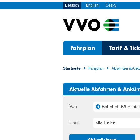
Deutsch
English
Česky
Fahrplan
Tarif & Tic
Startseite
Fahrplan
Abfahrten & Ank
Aktuelle Abfahrten & Ankün
Von
Bahnhof, Bärenstein (
Linie
alle Linien
Aktualisieren