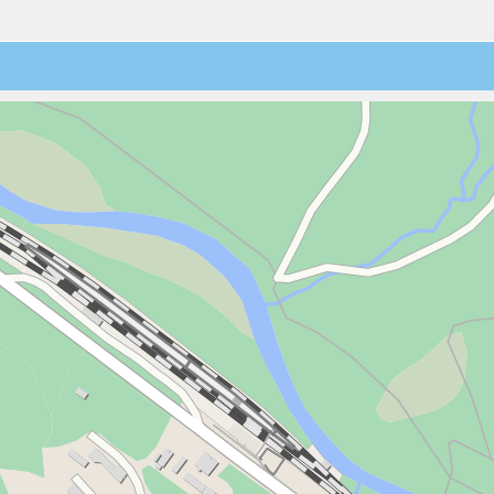
3
4
5
6
7
8
9
20:00
10
11
12
13
14
15
16
20:30
17
18
19
20
21
22
23
21:00
24
25
26
27
28
29
30
31
1
2
3
4
5
6
21:30
22:00
22:30
23:00
23:30