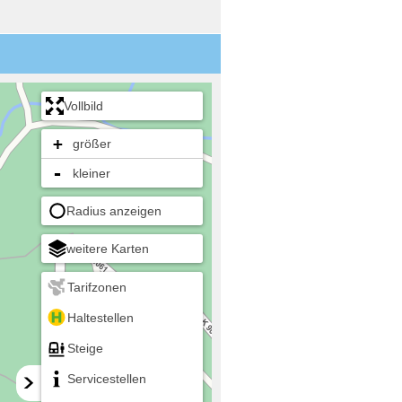
Vollbild
+
größer
-
kleiner
Radius anzeigen
weitere Karten
Tarifzonen
Haltestellen
Steige
Servicestellen