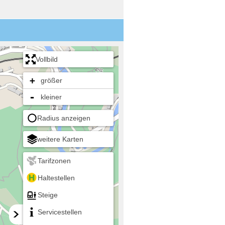
Vollbild
+
größer
-
kleiner
Radius anzeigen
weitere Karten
Tarifzonen
Haltestellen
Steige
Servicestellen