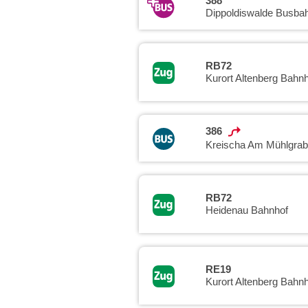
388
Dippoldiswalde Busba
RB72
Kurort Altenberg Bahnh
386
Kreischa Am Mühlgra
RB72
Heidenau Bahnhof
RE19
Kurort Altenberg Bahnh