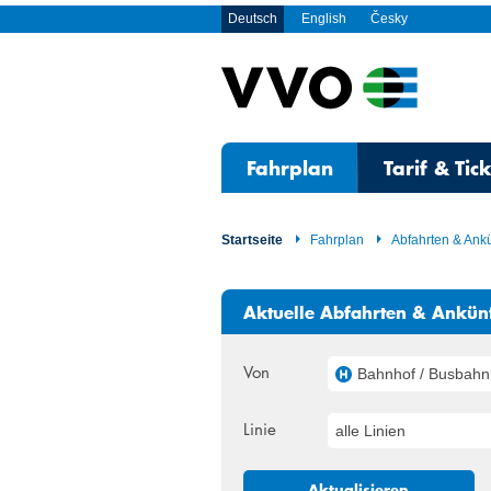
Deutsch
English
Česky
Fahrplan
Tarif & Tic
Startseite
Fahrplan
Abfahrten & Ank
Aktuelle Abfahrten & Ankün
Von
Bahnhof / Busbahnhof, Glashütte 
Linie
alle Linien
Aktualisieren