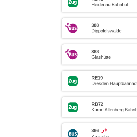
Heidenau Bahnhof
388
Dippoldiswalde
388
Glashütte
RE19
Dresden Hauptbahnho
RB72
Kurort Altenberg Bahnh
386
Kreischa