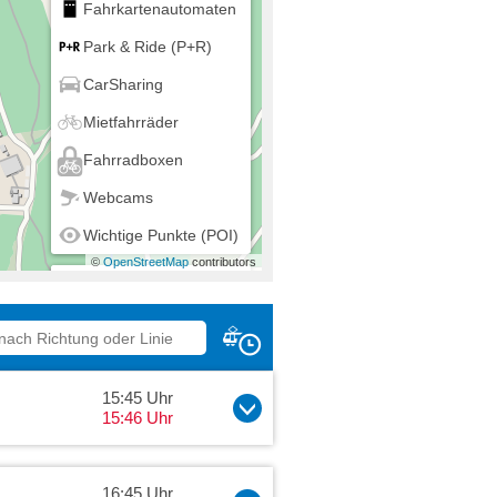
Fahrkartenautomaten
Park & Ride (P+R)
CarSharing
Mietfahrräder
Fahrradboxen
Webcams
Wichtige Punkte (POI)
©
OpenStreetMap
contributors
Mein Standort
15:45 Uhr
15:46 Uhr
16:45 Uhr