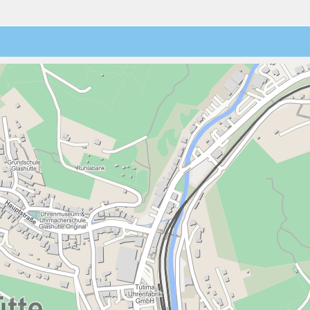
3
4
5
6
7
8
9
22:30
10
11
12
13
14
15
16
23:00
17
18
19
20
21
22
23
23:30
24
25
26
27
28
29
30
31
1
2
3
4
5
6