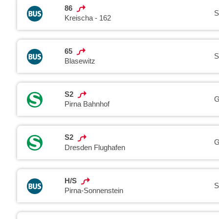
86
S
Kreischa - 162
65
S
Blasewitz
S2
G
Pirna Bahnhof
S2
G
Dresden Flughafen
H/S
S
Pirna-Sonnenstein