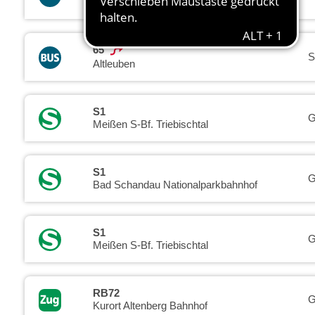
Dresden-Prohlis
65
S
Altleuben
S1
G
Meißen S-Bf. Triebischtal
S1
G
Bad Schandau Nationalparkbahnhof
S1
G
Meißen S-Bf. Triebischtal
RB72
G
Kurort Altenberg Bahnhof