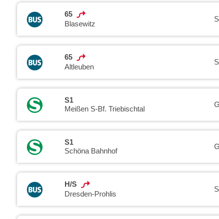
65
S
Blasewitz
65
S
Altleuben
S1
G
Meißen S-Bf. Triebischtal
S1
G
Schöna Bahnhof
H/S
S
Dresden-Prohlis