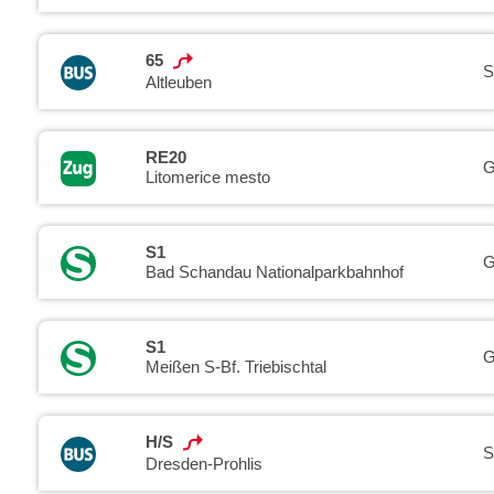
65
S
Altleuben
RE20
G
Litomerice mesto
S1
G
Bad Schandau Nationalparkbahnhof
S1
G
Meißen S-Bf. Triebischtal
H/S
S
Dresden-Prohlis