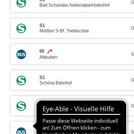
G
Bad Schandau Nationalparkbahnhof
S1
G
Meißen S-Bf. Triebischtal
65
S
Altleuben
S1
G
Schöna Bahnhof
S1
G
Meißen S-Bf. Triebischtal
H/S
S