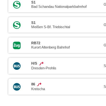
S1
G
Bad Schandau Nationalparkbahnhof
S1
G
Meißen S-Bf. Triebischtal
RB72
G
Kurort Altenberg Bahnhof
H/S
S
Dresden-Prohlis
86
S
Kreischa