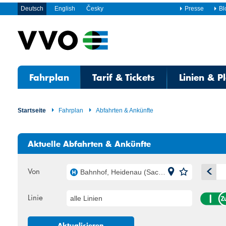
Deutsch
English
Česky
Presse
Bl
Fahrplan
Tarif & Tickets
Linien & P
Startseite
Fahrplan
Abfahrten & Ankünfte
Aktuelle Abfahrten & Ankünfte
Von
Bahnhof, Heidenau (Sachs)
A
Linie
alle Linien
Mo
Di
27
28
Aktualisieren