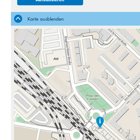
3
4
10
11
Karte ausblenden
17
18
24
25
31
1