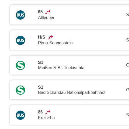
65
S
Altleuben
H/S
S
Pirna-Sonnenstein
S1
G
Meißen S-Bf. Triebischtal
S1
G
Bad Schandau Nationalparkbahnhof
86
S
Kreischa