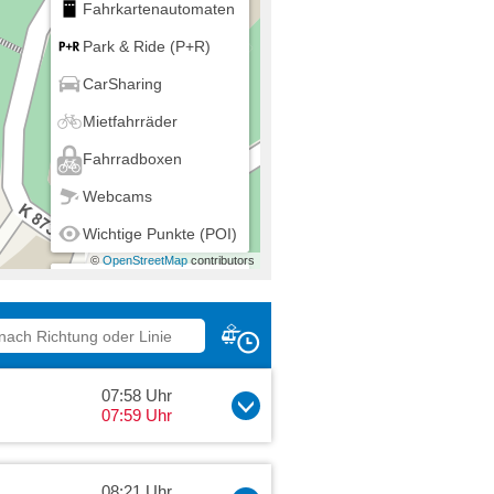
Fahrkartenautomaten
Park & Ride (P+R)
CarSharing
Mietfahrräder
Fahrradboxen
Webcams
Wichtige Punkte (POI)
©
OpenStreetMap
contributors
Mein Standort
07:58 Uhr
07:59 Uhr
08:21 Uhr