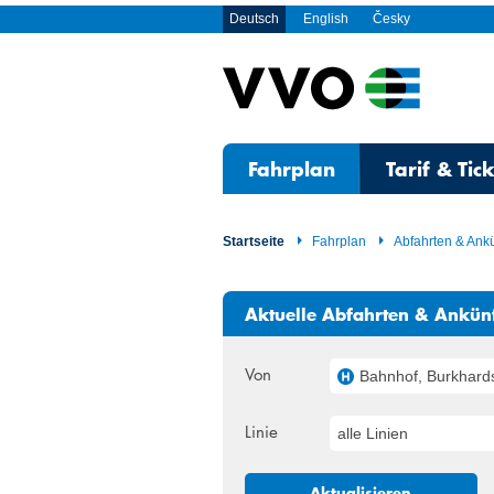
Deutsch
English
Česky
Fahrplan
Tarif & Tic
Startseite
Fahrplan
Abfahrten & Ank
Aktuelle Abfahrten & Ankün
Von
Bahnhof, Burkhardswald
Linie
alle Linien
Aktualisieren