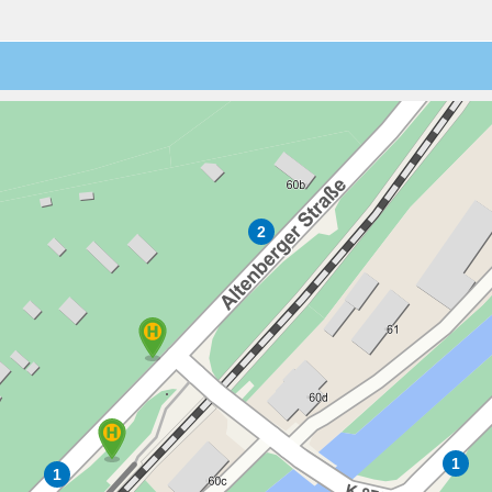
3
4
5
6
7
8
9
10:00
10
11
12
13
14
15
16
10:30
17
18
19
20
21
22
23
11:00
24
25
26
27
28
29
30
11:30
31
1
2
3
4
5
6
12:00
12:30
2
13:00
13:30
14:00
14:30
15:00
15:30
1
1