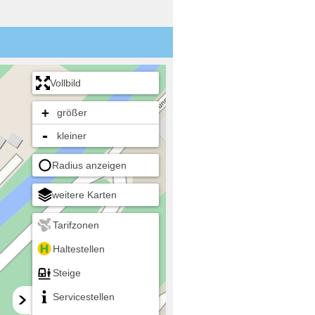
Vollbild
+
größer
-
kleiner
Radius anzeigen
weitere Karten
Tarifzonen
Haltestellen
Steige
Servicestellen