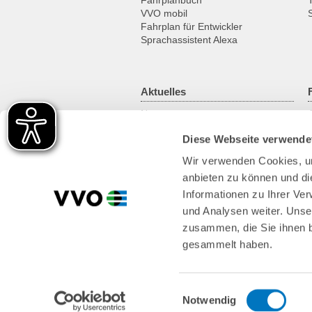
Fahrplanbuch
VVO mobil
Fahrplan für Entwickler
Sprachassistent Alexa
Aktuelles
News
Newsletter
Diese Webseite verwende
Kundenmagazin
RSS-Feed
Wir verwenden Cookies, um
anbieten zu können und di
Informationen zu Ihrer Ve
und Analysen weiter. Unse
zusammen, die Sie ihnen b
gesammelt haben.
Einwilligungsauswahl
Notwendig