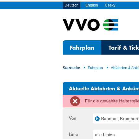
Deutsch
English
Česky
Fahrplan
Tarif & Tic
Startseite
Fahrplan
Abfahrten & Ank
Aktuelle Abfahrten & Ankün
Für die gewählte Haltestel
Von
Bahnhof, Krumher
Linie
alle Linien