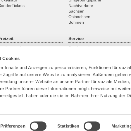
Ticketkauf
Umgebungspläne
SonderTickets
Nachtverkehr
Sachsen
18:00
Ostsachsen
Böhmen
18:30
Freizeit
Service
Ausflugsregionen
Servicestellen
19:00
Fahrrad
ABO online
t Cookies
Historische Fahrzeuge
Gruppenanmeldung
Fähren & Schiffe
Kundengarantien
 Inhalte und Anzeigen zu personalisieren, Funktionen für sozia
Downloads
19:30
e Zugriffe auf unsere Website zu analysieren. Außerdem geben w
Fundsachen
Park+Ride
rwendung unserer Website an unsere Partner für soziale Medien
Bike+Ride
re Partner führen diese Informationen möglicherweise mit weite
20:00
Barrierefreies Reisen
ereitgestellt haben oder die sie im Rahmen Ihrer Nutzung der D
Verkehrskameras
20:30
Präferenzen
Statistiken
Marketin