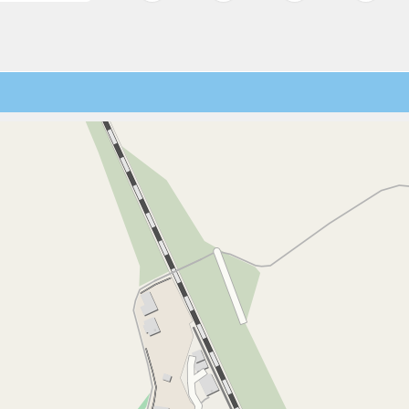
02:00
27
28
29
30
31
1
2
02:30
3
4
5
6
7
8
9
03:00
10
11
12
13
14
15
16
03:30
17
18
19
20
21
22
23
24
25
26
27
28
29
30
04:00
31
1
2
3
4
5
6
04:30
05:00
05:30
06:00
06:30
07:00
07:30
08:00