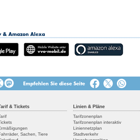
13:30
14:00
dy & Amazon Alexa
14:30
15:00
15:30
Empfehlen Sie diese Seite
16:00
16:30
Tarif & Tickets
Linien & Pläne
arif
Tarifzonenplan
17:00
Tickets
Tarifzonenplan interaktiv
Ermäßigungen
Liniennetzplan
Fahrräder, Sachen, Tiere
Stadtverkehr
17:30