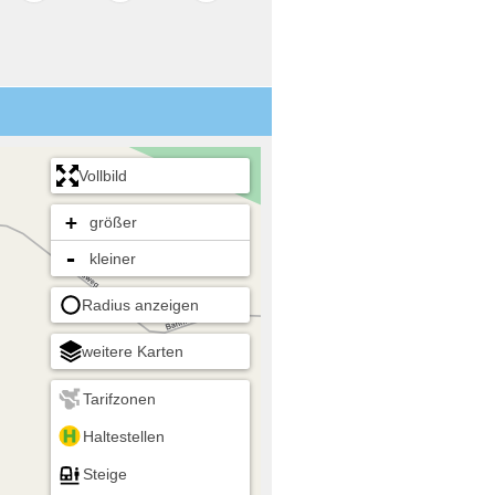
Vollbild
+
größer
-
kleiner
Radius anzeigen
weitere Karten
Tarifzonen
Haltestellen
Steige