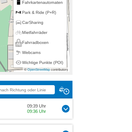
Fahrkartenautomaten
Park & Ride (P+R)
CarSharing
Mietfahrräder
Fahrradboxen
Webcams
Wichtige Punkte (POI)
©
OpenStreetMap
contributors
Mein Standort
09:39 Uhr
09:36 Uhr