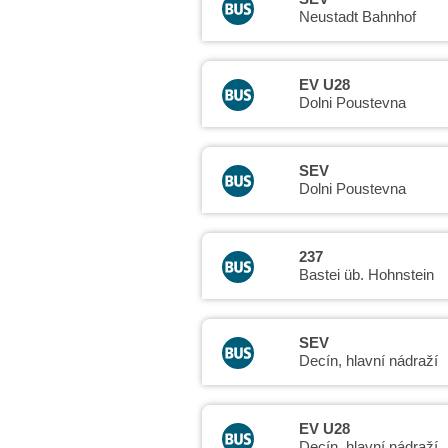
Neustadt Bahnhof
EV U28
Dolni Poustevna
SEV
Dolni Poustevna
237
Bastei üb. Hohnstein
SEV
Decín, hlavní nádraží
EV U28
Decín, hlavní nádraží