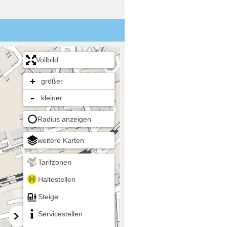
Vollbild
+
größer
-
kleiner
Radius anzeigen
weitere Karten
Tarifzonen
Haltestellen
Steige
Servicestellen