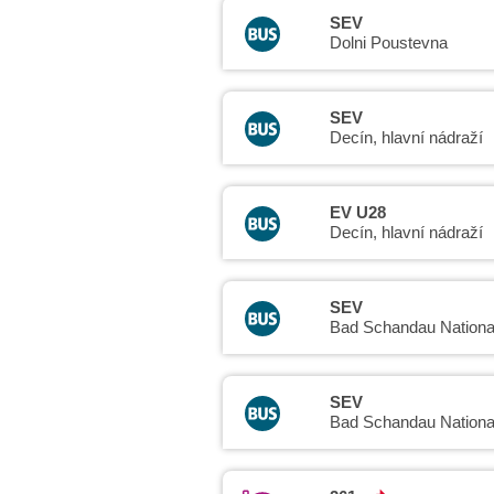
SEV
Dolni Poustevna
SEV
Decín, hlavní nádraží
EV U28
Decín, hlavní nádraží
SEV
Bad Schandau Nationa
SEV
Bad Schandau Nationa