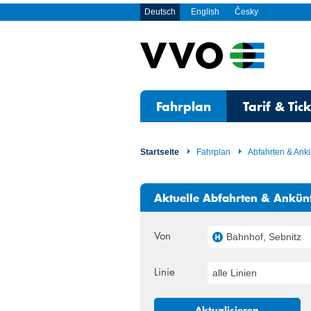
Deutsch
English
Česky
Fahrplan
Tarif & Tic
Startseite
Fahrplan
Abfahrten & Ank
Aktuelle Abfahrten & Ankün
Von
Bahnhof, Sebnitz
Linie
alle Linien
Aktualisieren