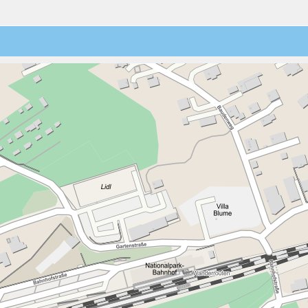
12:30
3
4
5
6
7
8
9
10
11
12
13
14
15
16
13:00
17
18
19
20
21
22
23
13:30
24
25
26
27
28
29
30
14:00
31
1
2
3
4
5
6
14:30
15:00
15:30
16:00
16:30
17:00
17:30
18:00
18:30