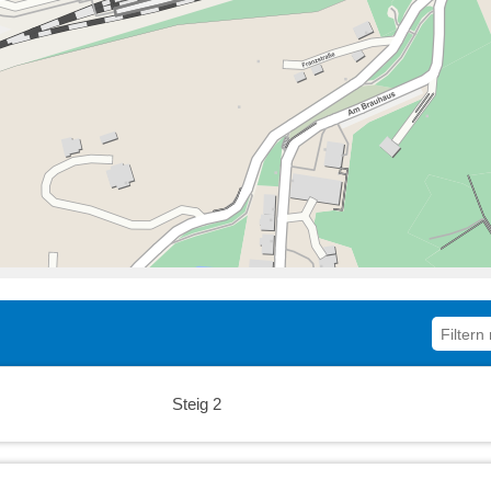
19:00
19:30
20:00
20:30
21:00
21:30
22:00
22:30
Steig 2
23:00
23:30