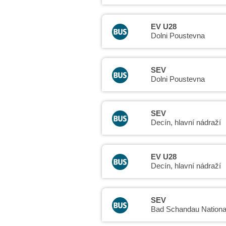
EV U28
Dolni Poustevna
SEV
Dolni Poustevna
SEV
Decín, hlavní nádraží
EV U28
Decín, hlavní nádraží
SEV
Bad Schandau Nationa