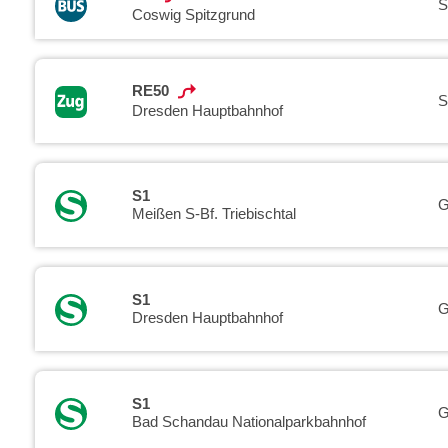
S
Coswig Spitzgrund
RE50
S
Dresden Hauptbahnhof
S1
G
Meißen S-Bf. Triebischtal
S1
G
Dresden Hauptbahnhof
S1
G
Bad Schandau Nationalparkbahnhof