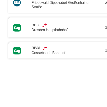
S
Friedewald Dippelsdorf Großenhainer
Straße
RE50
G
Dresden Hauptbahnhof
RB31
G
Cossebaude Bahnhof