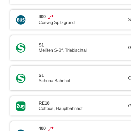
400
S
Coswig Spitzgrund
S1
G
Meißen S-Bf. Triebischtal
S1
G
Schöna Bahnhof
RE18
G
Cottbus, Hauptbahnhof
400