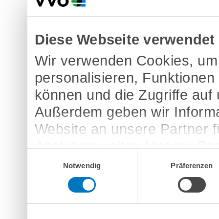
Diese Webseite verwendet
Wir verwenden Cookies, um 
personalisieren, Funktionen
können und die Zugriffe auf
Außerdem geben wir Informa
Website an unsere Partner 
Analysen weiter. Unsere Par
Einwilligungsauswahl
möglicherweise mit weitere
Notwendig
Präferenzen
bereitgestellt haben oder d
Dienste gesammelt haben.