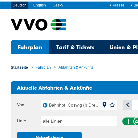
Deutsch
English
Česky
Presse
Bl
Fahrplan
Tarif & Tickets
Linien & P
Startseite
Fahrplan
Abfahrten & Ankünfte
Aktuelle Abfahrten & Ankünfte
Von
Bahnhof, Coswig (b Dresden)
A
Linie
alle Linien
Mo
Di
27
28
Aktualisieren