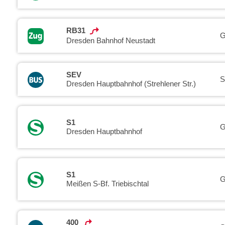
RB31
G
Dresden Bahnhof Neustadt
SEV
S
Dresden Hauptbahnhof (Strehlener Str.)
S1
G
Dresden Hauptbahnhof
S1
G
Meißen S-Bf. Triebischtal
400