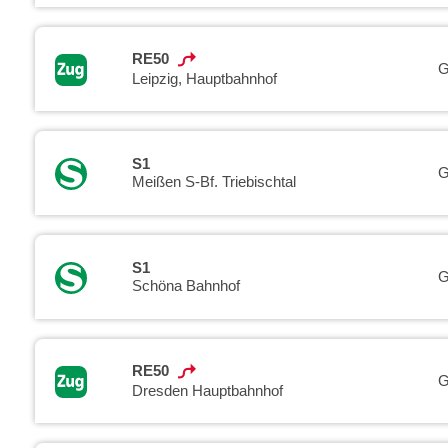
RE50
G
Leipzig, Hauptbahnhof
S1
G
Meißen S-Bf. Triebischtal
S1
G
Schöna Bahnhof
RE50
G
Dresden Hauptbahnhof