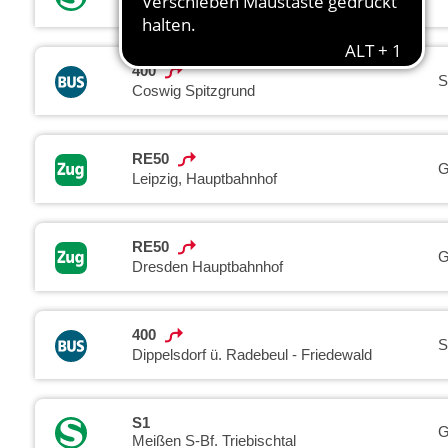
Bad Schandau Nationalparkbahnhof
400
S
Coswig Spitzgrund
RE50
G
Leipzig, Hauptbahnhof
RE50
G
Dresden Hauptbahnhof
400
S
Dippelsdorf ü. Radebeul - Friedewald
S1
G
Meißen S-Bf. Triebischtal