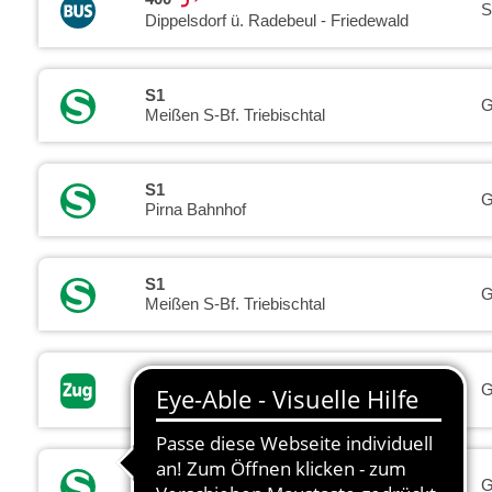
S
Dippelsdorf ü. Radebeul - Friedewald
S1
G
Meißen S-Bf. Triebischtal
S1
G
Pirna Bahnhof
S1
G
Meißen S-Bf. Triebischtal
RB31
G
Elsterwerda, Bahnhof
S1
G