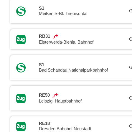
S1
G
Meißen S-Bf. Triebischtal
RB31
G
Elsterwerda-Biehla, Bahnhof
S1
G
Bad Schandau Nationalparkbahnhof
RE50
G
Leipzig, Hauptbahnhof
RE18
G
Dresden Bahnhof Neustadt