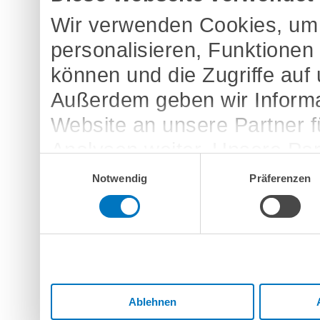
Wir verwenden Cookies, um 
personalisieren, Funktionen
können und die Zugriffe auf
Außerdem geben wir Informa
Website an unsere Partner 
Analysen weiter. Unsere Par
Einwilligungsauswahl
möglicherweise mit weitere
Notwendig
Präferenzen
bereitgestellt haben oder d
Dienste gesammelt haben.
Ablehnen