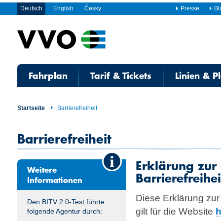
Deutsch
English
Česky
Presse
Bl
Fahrplan
Tarif & Tickets
Linien & P
Startseite
Barrierefreiheit
Barrierefreiheit
Erklärung zur 
Weitere
Barrierefreihei
Informationen
Diese Erklärung zur d
Den BITV 2.0-Test führte
gilt für die Website
h
folgende Agentur durch: