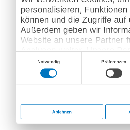
personalisieren, Funktionen
können und die Zugriffe auf
Außerdem geben wir Informa
Website an unsere Partner 
Analysen weiter. Unsere Par
Einwilligungsauswahl
möglicherweise mit weitere
Notwendig
Präferenzen
bereitgestellt haben oder d
Dienste gesammelt haben.
Ablehnen