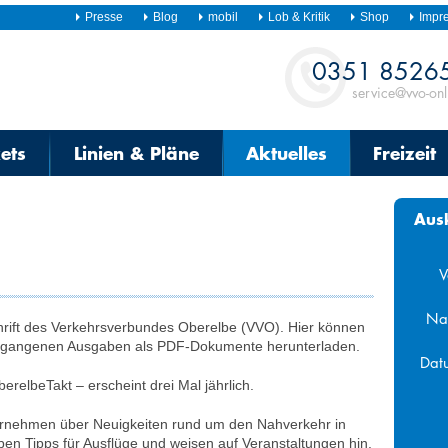
Presse
Blog
mobil
Lob & Kritik
Shop
Impr
Kontakt
0351 8526
service@vvo-onl
kets
Linien & Pläne
Aktuelles
Freizeit
Aus
V
Na
hrift des Verkehrsverbundes Oberelbe (VVO). Hier können
e vergangenen Ausgaben als PDF-Dokumente herunterladen.
Dat
elbeTakt – erscheint drei Mal jährlich.
Aug
ernehmen über Neuigkeiten rund um den Nahverkehr in
Mo
Di
Mi
n Tipps für Ausflüge und weisen auf Veranstaltungen hin.