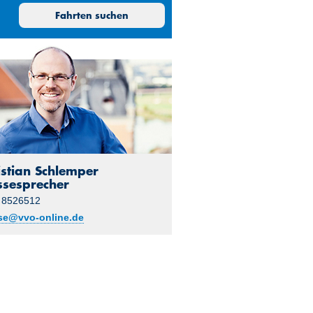
30
31
1
2
18:30
Fahrten suchen
6
7
8
9
19:00
13
14
15
16
19:30
20
21
22
23
20:00
27
28
29
30
20:30
3
4
5
6
21:00
21:30
istian Schlemper
22:00
ssesprecher
22:30
 8526512
se@vvo-online.de
23:00
23:30