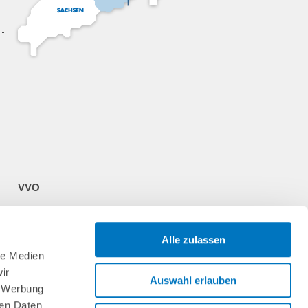
VVO
Kontakt
Über den VVO
Zweckverband
Alle zulassen
Verkehrsunternehmen
le Medien
VVO-Team
ir
Jobs & Praktika
Auswahl erlauben
Presse & Öffentlichkeitsarbeit
, Werbung
VVO im Web
ren Daten