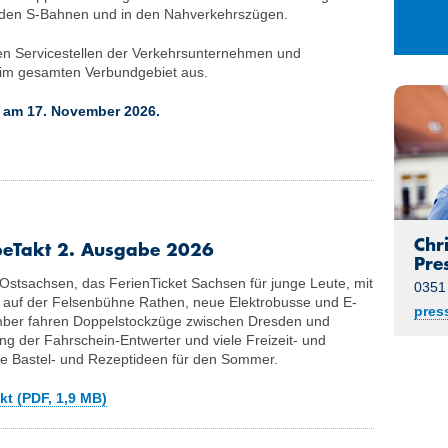
27
28
29
n den S-Bahnen und in den Nahverkehrszügen.
3
4
5
llen Servicestellen der Verkehrsunternehmen und
10
11
12
n im gesamten Verbundgebiet aus.
17
18
19
t am 17. November 2026.
24
25
26
31
1
2
Chr
eTakt 2. Ausgabe 2026
Pre
Ostsachsen, das FerienTicket Sachsen für junge Leute, mit
0351
 auf der Felsenbühne Rathen, neue Elektrobusse und E-
pres
ber fahren Doppelstockzüge zwischen Dresden und
ng der Fahrschein-Entwerter und viele Freizeit- und
ie Bastel- und Rezeptideen für den Sommer.
t (PDF, 1,9 MB)