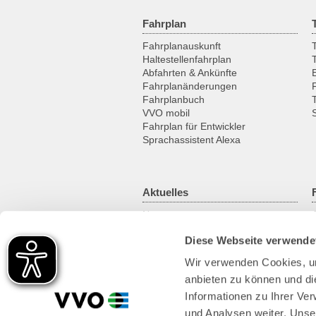
Fahrplan
Fahrplanauskunft
T
Haltestellenfahrplan
Abfahrten & Ankünfte
Fahrplanänderungen
Fahrplanbuch
VVO mobil
Fahrplan für Entwickler
Sprachassistent Alexa
Aktuelles
News
Newsletter
Diese Webseite verwende
Kundenmagazin
RSS-Feed
Wir verwenden Cookies, um
anbieten zu können und di
Informationen zu Ihrer Ve
und Analysen weiter. Unse