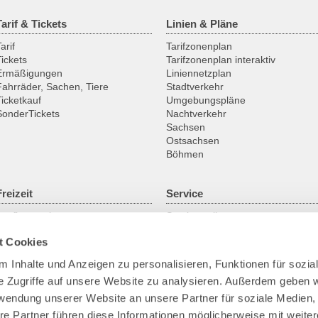
Tarif & Tickets
Linien & Pläne
arif
Tarifzonenplan
Tickets
Tarifzonenplan interaktiv
Ermäßigungen
Liniennetzplan
Fahrräder, Sachen, Tiere
Stadtverkehr
Ticketkauf
Umgebungspläne
SonderTickets
Nachtverkehr
Sachsen
Ostsachsen
Böhmen
Freizeit
Service
Ausflugsregionen
Servicestellen
Fahrrad
ABO online
t Cookies
Historische Fahrzeuge
Gruppenanmeldung
Fähren & Schiffe
Kundengarantien
 Inhalte und Anzeigen zu personalisieren, Funktionen für sozia
Downloads
e Zugriffe auf unsere Website zu analysieren. Außerdem geben w
Fundsachen
Park+Ride
rwendung unserer Website an unsere Partner für soziale Medien
Bike+Ride
re Partner führen diese Informationen möglicherweise mit weite