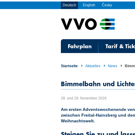
Deutsch
English
Česky
Fahrplan
Tarif & Tic
Startseite
Aktuelles
News
Bimme
Bimmelbahn und Lichter
28. und 29. November 2026
Am ersten Adventswochenende verwa
zwischen Freital-Hainsberg und dem
Weihnachtswelt.
Steigen Sie zu und lass