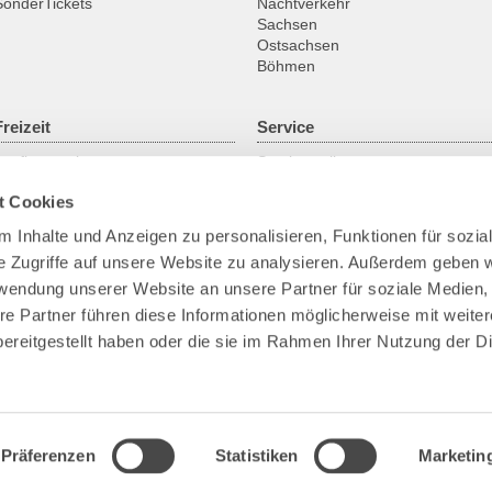
SonderTickets
Nachtverkehr
Sachsen
Ostsachsen
Böhmen
Freizeit
Service
Ausflugsregionen
Servicestellen
Fahrrad
ABO online
t Cookies
Historische Fahrzeuge
Gruppenanmeldung
Fähren & Schiffe
Kundengarantien
 Inhalte und Anzeigen zu personalisieren, Funktionen für sozia
Downloads
e Zugriffe auf unsere Website zu analysieren. Außerdem geben w
Fundsachen
Park+Ride
rwendung unserer Website an unsere Partner für soziale Medien
Bike+Ride
re Partner führen diese Informationen möglicherweise mit weite
Barrierefreies Reisen
ereitgestellt haben oder die sie im Rahmen Ihrer Nutzung der D
Verkehrskameras
Präferenzen
Statistiken
Marketin