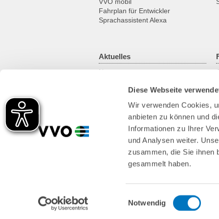
VVO mobil
Fahrplan für Entwickler
Sprachassistent Alexa
Aktuelles
News
Newsletter
Diese Webseite verwende
Kundenmagazin
RSS-Feed
Wir verwenden Cookies, um
anbieten zu können und di
Informationen zu Ihrer Ve
und Analysen weiter. Unse
zusammen, die Sie ihnen b
gesammelt haben.
Einwilligungsauswahl
Notwendig