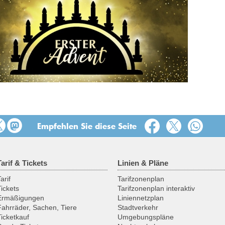
Empfehlen Sie diese Seite
Tarif & Tickets
Linien & Pläne
arif
Tarifzonenplan
Tickets
Tarifzonenplan interaktiv
Ermäßigungen
Liniennetzplan
Fahrräder, Sachen, Tiere
Stadtverkehr
Ticketkauf
Umgebungspläne