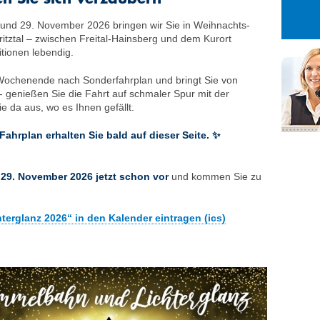
27
28
29
und 29. November 2026 bringen wir Sie in Weihnachts­
3
4
5
itztal – zwischen Freital-Hainsberg und dem Kurort
10
11
12
itionen lebendig.
17
18
19
 Wochenende nach Sonderfahrplan und bringt Sie von
24
25
26
genießen Sie die Fahrt auf schmaler Spur mit der
e da aus, wo es Ihnen gefällt.
31
1
2
hrplan erhalten Sie bald auf dieser Seite. ✨
 29. November 2026 jetzt schon vor
und kommen Sie zu
erglanz 2026“ in den Kalender eintragen (ics)