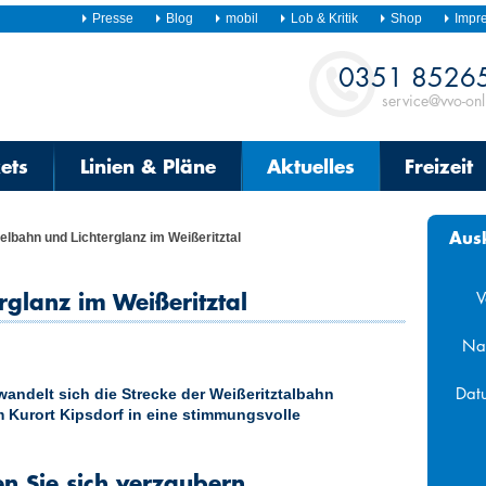
Presse
Blog
mobil
Lob & Kritik
Shop
Impr
Kontakt
0351 8526
service@vvo-onl
kets
Linien & Pläne
Aktuelles
Freizeit
Aus
lbahn und Lichterglanz im Weißeritztal
glanz im Weißeritztal
V
Na
Dat
ndelt sich die Strecke der Weißeritztalbahn
 Kurort Kipsdorf in eine stimmungsvolle
Aug
Mo
Di
Mi
en Sie sich verzaubern