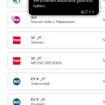
Bad Schandau Nationalparkbahnhof
424
S
Nossen-Zella ü. Klipphausen
10
S
Striesen
10
S
MESSE DRESDEN
EV 8
S
Südvorstadt
EV 8
S
Postplatz