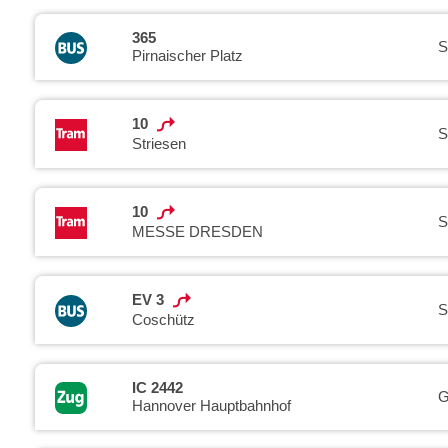
365
S
Pirnaischer Platz
10
S
Striesen
10
S
MESSE DRESDEN
EV 3
S
Coschütz
IC 2442
G
Hannover Hauptbahnhof