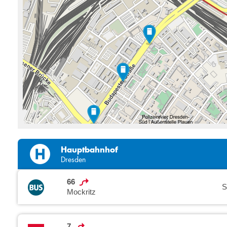
Hauptbahnhof
Dresden
66
S
Mockritz
7