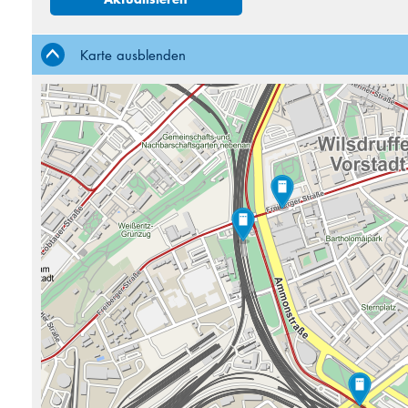
3
4
10
11
Karte ausblenden
17
18
24
25
31
1