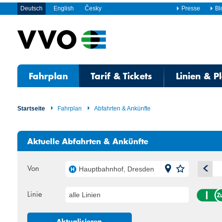
Deutsch
English
Česky
Presse
Bl
Fahrplan
Tarif & Tickets
Linien & P
Startseite
Fahrplan
Abfahrten & Ankünfte
Aktuelle Abfahrten & Ankünfte
Von
Hauptbahnhof, Dresden
A
Linie
alle Linien
Mo
Di
27
28
Aktualisieren