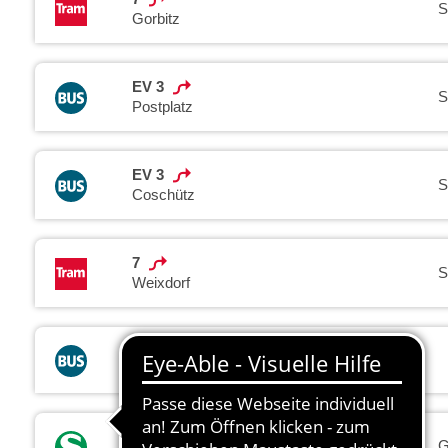
S
Gorbitz
EV 3
S
Postplatz
EV 3
S
Coschütz
7
S
Weixdorf
SEV
S-Bahnhof Plauen
S1
G