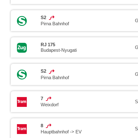
S2
G
Pirna Bahnhof
RJ 175
G
Budapest-Nyugati
S2
G
Pirna Bahnhof
7
S
Weixdorf
8
S
Hauptbahnhof -> EV