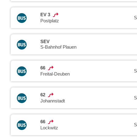
EV 3
S
Postplatz
SEV
S-Bahnhof Plauen
66
S
Freital-Deuben
62
S
Johannstadt
66
S
Lockwitz