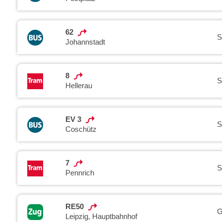
62
S
Johannstadt
8
S
Hellerau
EV 3
S
Coschütz
7
S
Pennrich
RE50
G
Leipzig, Hauptbahnhof