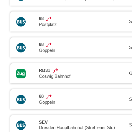
68
S
Postplatz
68
S
Goppeln
RB31
G
Coswig Bahnhof
68
S
Goppeln
SEV
S
Dresden Hauptbahnhof (Strehlener Str.)