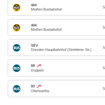
404
S
Meißen Busbahnhof
404
S
Meißen Busbahnhof
SEV
S
Dresden Hauptbahnhof (Strehlener Str.)
68
S
Goppeln
93
S
Oberwartha