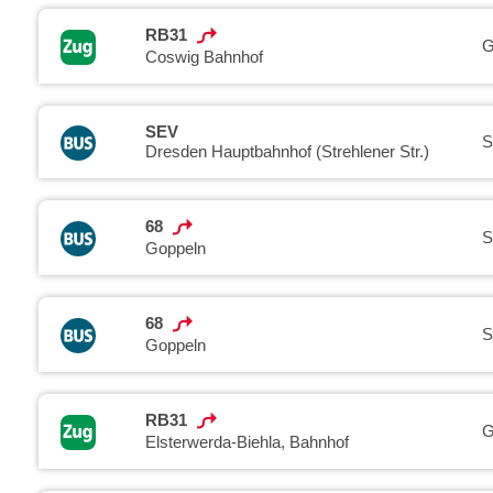
RB31
G
Coswig Bahnhof
SEV
S
Dresden Hauptbahnhof (Strehlener Str.)
68
S
Goppeln
68
S
Goppeln
RB31
G
Elsterwerda-Biehla, Bahnhof