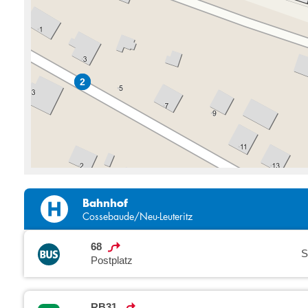
2
2
Bahnhof
Cossebaude/Neu-Leuteritz
68
S
Postplatz
RB31