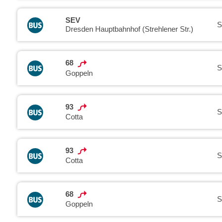
SEV
S
Dresden Hauptbahnhof (Strehlener Str.)
68
S
Goppeln
93
S
Cotta
93
S
Cotta
68
S
Goppeln