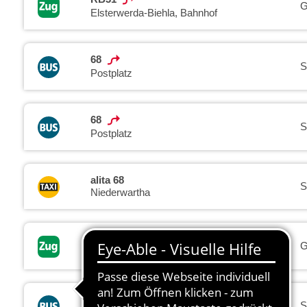
G
Elsterwerda-Biehla, Bahnhof
68
S
Postplatz
68
S
Postplatz
alita 68
S
Niederwartha
RB31
G
Coswig Bahnhof
SEV
S