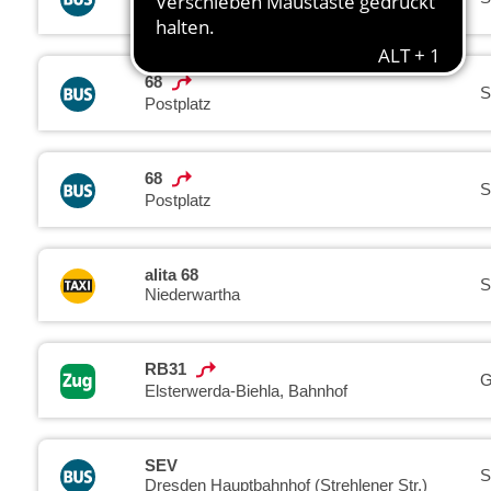
Dresden Hauptbahnhof (Strehlener Str.)
68
S
Postplatz
68
S
Postplatz
alita 68
S
Niederwartha
RB31
G
Elsterwerda-Biehla, Bahnhof
SEV
S
Dresden Hauptbahnhof (Strehlener Str.)