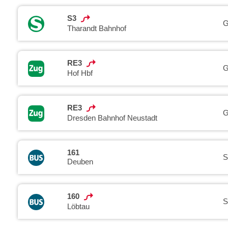
S3
G
Tharandt Bahnhof
RE3
G
Hof Hbf
RE3
G
Dresden Bahnhof Neustadt
161
S
Deuben
160
S
Löbtau