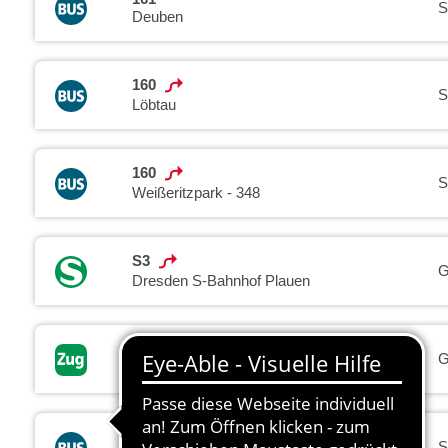
S
Deuben
160
S
Löbtau
160
S
Weißeritzpark - 348
S3
G
Dresden S-Bahnhof Plauen
RB30
G
Zwickau, Hauptbahnhof
160
S