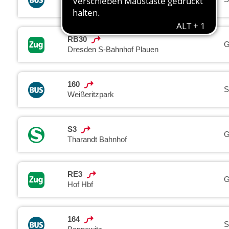
Löbtau
RB30
G
Dresden S-Bahnhof Plauen
160
S
Weißeritzpark
S3
G
Tharandt Bahnhof
RE3
G
Hof Hbf
164
S