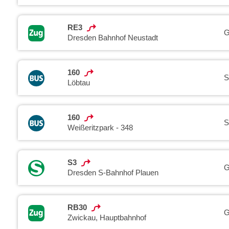
RE3
G
Dresden Bahnhof Neustadt
160
S
Löbtau
160
S
Weißeritzpark - 348
S3
G
Dresden S-Bahnhof Plauen
RB30
G
Zwickau, Hauptbahnhof