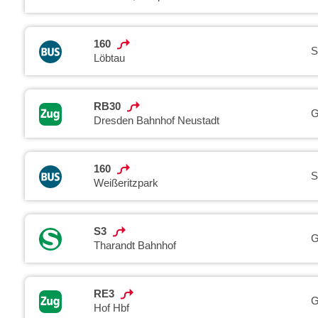
160
S
Löbtau
RB30
G
Dresden Bahnhof Neustadt
160
S
Weißeritzpark
S3
G
Tharandt Bahnhof
RE3
G
Hof Hbf