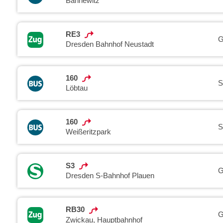
Bannewitz
RE3
G
Dresden Bahnhof Neustadt
160
S
Löbtau
160
S
Weißeritzpark
S3
G
Dresden S-Bahnhof Plauen
RB30
G
Zwickau, Hauptbahnhof