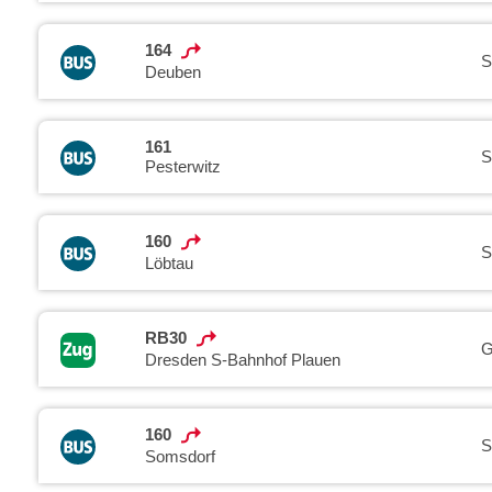
164
S
Deuben
161
S
Pesterwitz
160
S
Löbtau
RB30
G
Dresden S-Bahnhof Plauen
160
S
Somsdorf