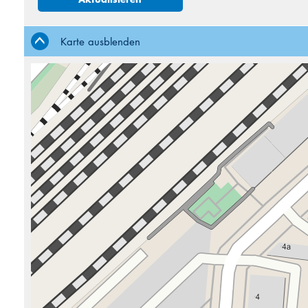
3
4
10
11
Karte ausblenden
17
18
24
25
31
1