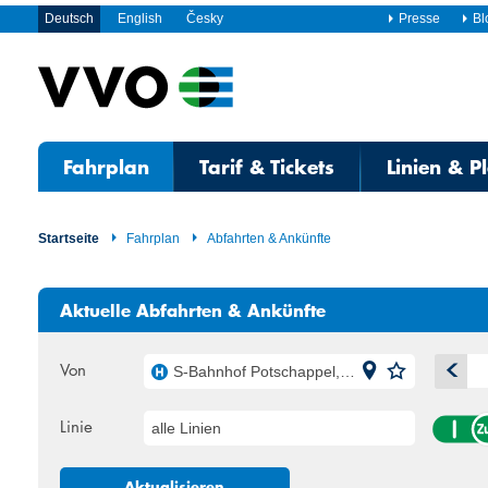
Deutsch
English
Česky
Presse
Bl
Fahrplan
Tarif & Tickets
Linien & P
Startseite
Fahrplan
Abfahrten & Ankünfte
Aktuelle Abfahrten & Ankünfte
Von
S-Bahnhof Potschappel, Freital
A
Linie
alle Linien
Mo
Di
27
28
Aktualisieren