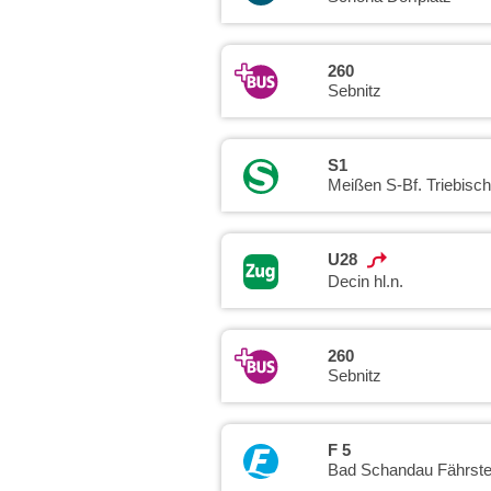
260
Sebnitz
S1
Meißen S-Bf. Triebisch
U28
Decin hl.n.
260
Sebnitz
F 5
Bad Schandau Fährstel