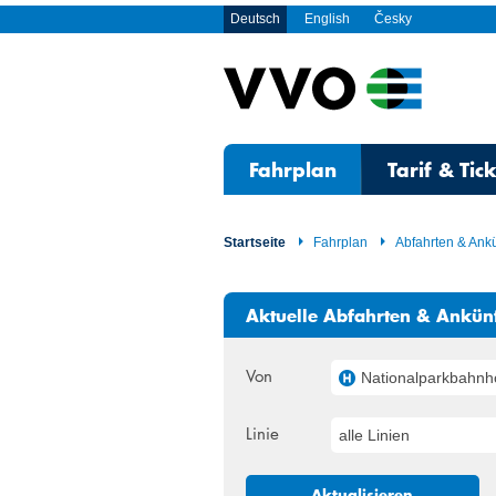
Deutsch
English
Česky
Fahrplan
Tarif & Tic
Startseite
Fahrplan
Abfahrten & Ank
Aktuelle Abfahrten & Ankün
Von
Nationalparkbahnhof, Bad Sc
Linie
alle Linien
Aktualisieren