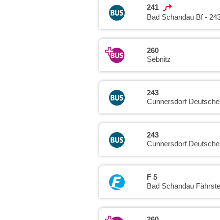
241
Bad Schandau Bf - 24
260
Sebnitz
243
Cunnersdorf Deutsch
243
Cunnersdorf Deutsch
F 5
Bad Schandau Fährstel
260