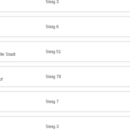
Steig 3
18:00
18:30
Steig 6
19:00
Steig 51
19:30
le Stadt
20:00
Steig 78
of
20:30
21:00
Steig 7
21:30
Steig 3