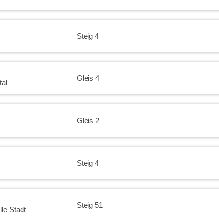
22:00
Steig 4
22:30
23:00
Gleis 4
tal
23:30
Gleis 2
Steig 4
Steig 51
le Stadt