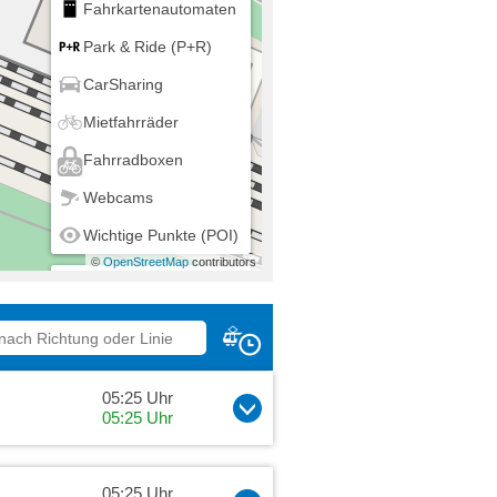
Fahrkartenautomaten
Park & Ride (P+R)
CarSharing
Mietfahrräder
Fahrradboxen
Webcams
Wichtige Punkte (POI)
©
OpenStreetMap
contributors
Mein Standort
05:25 Uhr
05:25 Uhr
05:25 Uhr