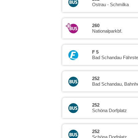
Ostrau - Schmilka
260
Nationalparkbf.
F 5
Bad Schandau Fährstel
252
Bad Schandau, Bahnh
252
Schöna Dorfplatz
252
Schöna Dorfplatz