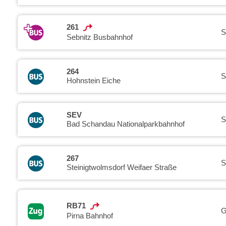
261
S
Sebnitz Busbahnhof
264
S
Hohnstein Eiche
SEV
S
Bad Schandau Nationalparkbahnhof
267
S
Steinigtwolmsdorf Weifaer Straße
RB71
G
Pirna Bahnhof