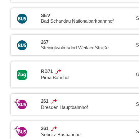
SEV
S
Bad Schandau Nationalparkbahnhof
267
S
Steinigtwolmsdorf Weifaer Straße
RB71
G
Pirna Bahnhof
261
S
Dresden Hauptbahnhof
261
S
Sebnitz Busbahnhof