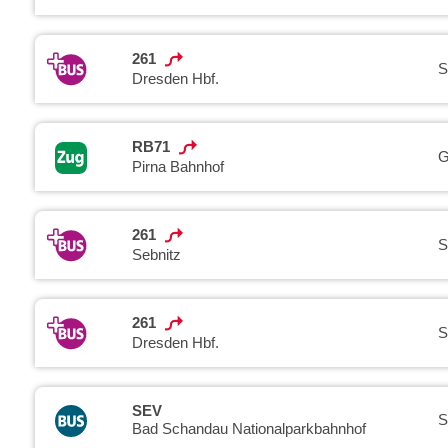
261
S
Dresden Hbf.
RB71
G
Pirna Bahnhof
261
S
Sebnitz
261
S
Dresden Hbf.
SEV
S
Bad Schandau Nationalparkbahnhof