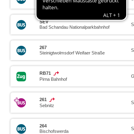
Sebnitz
SEV
S
Bad Schandau Nationalparkbahnhof
267
S
Steinigtwolmsdorf Weifaer Straße
RB71
G
Pirna Bahnhof
261
S
Sebnitz
264
S
Bischofswerda