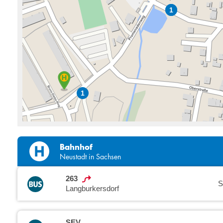
1
1
1
Bahnhof
Neustadt in Sachsen
263
S
Langburkersdorf
SEV