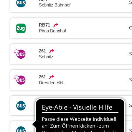
S
Sebnitz Bahnhof
RB71
G
Pirna Bahnhof
261
S
Sebnitz
261
S
Dresden Hbf.
264
S
Hohnstein
267
S