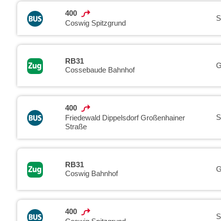
400
S
Coswig Spitzgrund
RB31
G
Cossebaude Bahnhof
400
S
Friedewald Dippelsdorf Großenhainer
Straße
RB31
G
Coswig Bahnhof
400
S