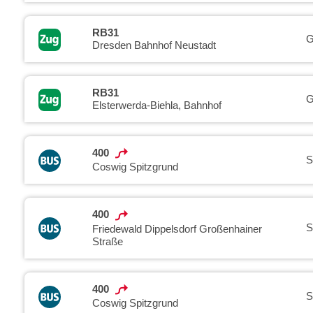
RB31
G
Dresden Bahnhof Neustadt
RB31
G
Elsterwerda-Biehla, Bahnhof
400
S
Coswig Spitzgrund
400
S
Friedewald Dippelsdorf Großenhainer
Straße
400
S
Coswig Spitzgrund