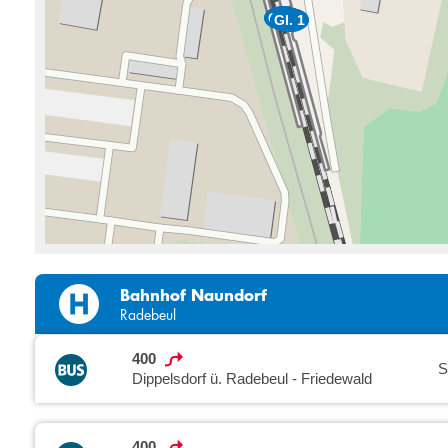
Gl. 2
Gl. 2
Gl. 1
Gl. 1
Bahnhof Naundorf
Radebeul
400
S
Dippelsdorf ü. Radebeul - Friedewald
400