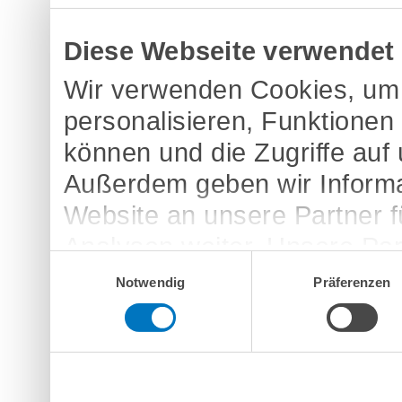
Diese Webseite verwendet
Wir verwenden Cookies, um 
personalisieren, Funktionen
können und die Zugriffe auf
Außerdem geben wir Informa
Website an unsere Partner 
Analysen weiter. Unsere Par
Einwilligungsauswahl
möglicherweise mit weitere
Notwendig
Präferenzen
bereitgestellt haben oder d
Dienste gesammelt haben.