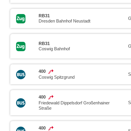
RB31
G
Dresden Bahnhof Neustadt
RB31
G
Coswig Bahnhof
400
S
Coswig Spitzgrund
400
S
Friedewald Dippelsdorf Großenhainer
Straße
400
S