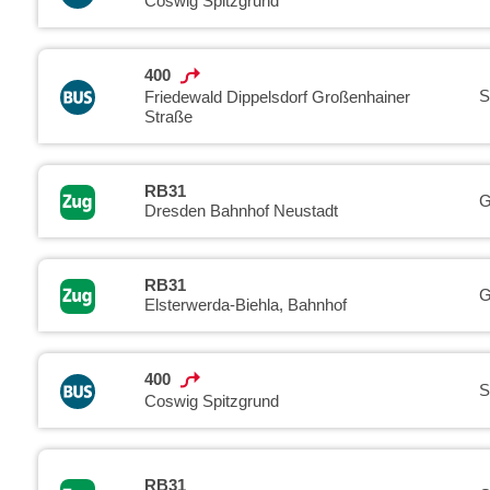
Coswig Spitzgrund
400
S
Friedewald Dippelsdorf Großenhainer
Straße
RB31
G
Dresden Bahnhof Neustadt
RB31
G
Elsterwerda-Biehla, Bahnhof
400
S
Coswig Spitzgrund
RB31