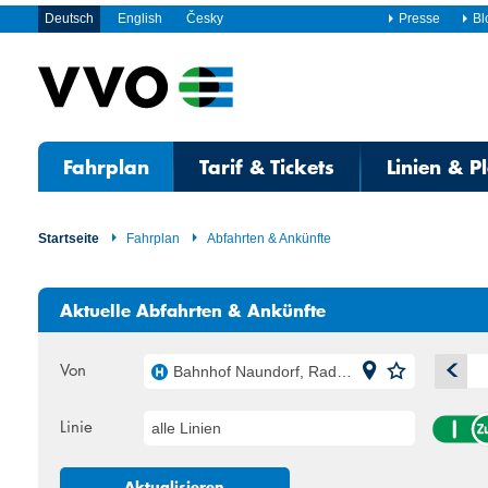
Deutsch
English
Česky
Presse
Bl
Fahrplan
Tarif & Tickets
Linien & P
Startseite
Fahrplan
Abfahrten & Ankünfte
Aktuelle Abfahrten & Ankünfte
Von
Bahnhof Naundorf, Radebeul
A
Linie
alle Linien
Mo
Di
27
28
Aktualisieren