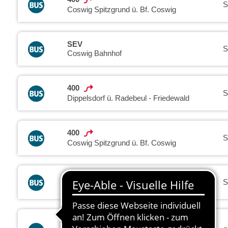
S
Coswig Spitzgrund ü. Bf. Coswig
SEV
S
Coswig Bahnhof
400
S
Dippelsdorf ü. Radebeul - Friedewald
400
S
Coswig Spitzgrund ü. Bf. Coswig
SEV
S
Dresden Hauptbahnhof (Strehlener Str.)
400