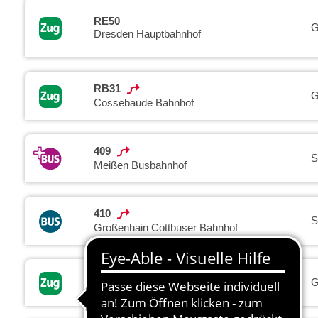
RE50
G
Dresden Hauptbahnhof
RB31
G
Cossebaude Bahnhof
409
S
Meißen Busbahnhof
410
S
Großenhain Cottbuser Bahnhof
RE18
G
Dresden Bahnhof Neustadt