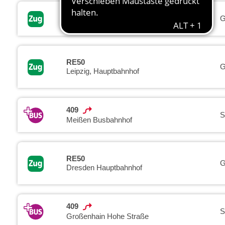
RB31
G
Elsterwerda-Biehla, Bahnhof
RE50
G
Leipzig, Hauptbahnhof
409
S
Meißen Busbahnhof
RE50
G
Dresden Hauptbahnhof
409
S
Großenhain Hohe Straße