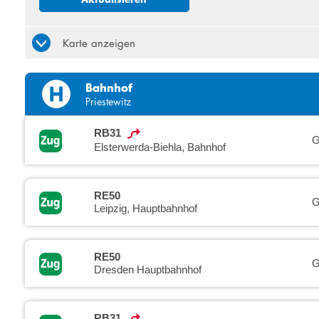
3
4
10
11
Karte anzeigen
17
18
24
25
Bahnhof
31
1
Priestewitz
RB31
G
Elsterwerda-Biehla, Bahnhof
RE50
G
Leipzig, Hauptbahnhof
RE50
G
Dresden Hauptbahnhof
RB31