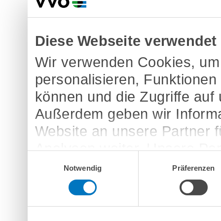
Diese Webseite verwendet
Wir verwenden Cookies, um 
personalisieren, Funktionen
können und die Zugriffe auf
Außerdem geben wir Informa
Website an unsere Partner 
Analysen weiter. Unsere Par
Einwilligungsauswahl
möglicherweise mit weitere
Notwendig
Präferenzen
bereitgestellt haben oder d
Dienste gesammelt haben.