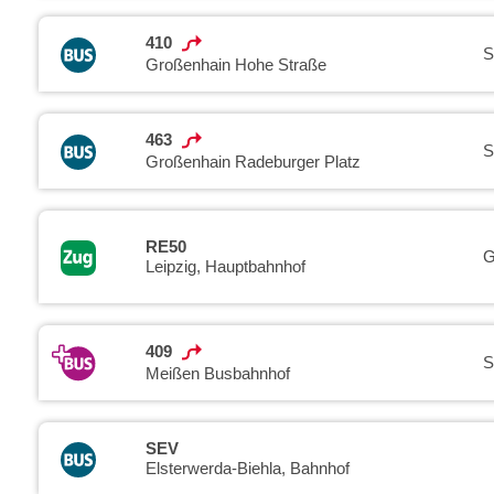
410
S
Großenhain Hohe Straße
463
S
Großenhain Radeburger Platz
RE50
G
Leipzig, Hauptbahnhof
409
S
Meißen Busbahnhof
SEV
Elsterwerda-Biehla, Bahnhof