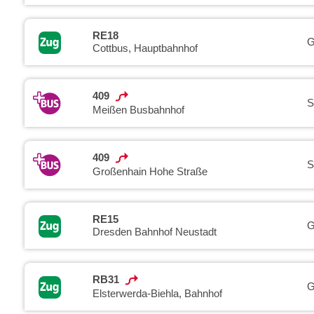
RE18
G
Cottbus, Hauptbahnhof
409
S
Meißen Busbahnhof
409
S
Großenhain Hohe Straße
RE15
G
Dresden Bahnhof Neustadt
RB31
G
Elsterwerda-Biehla, Bahnhof