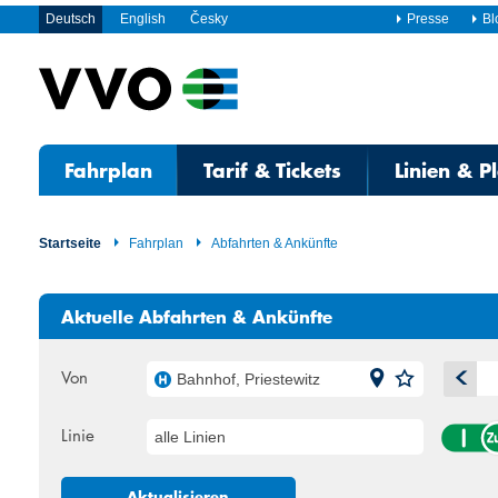
Deutsch
English
Česky
Presse
Bl
Fahrplan
Tarif & Tickets
Linien & P
Startseite
Fahrplan
Abfahrten & Ankünfte
Aktuelle Abfahrten & Ankünfte
Von
Bahnhof, Priestewitz
A
Linie
alle Linien
Mo
Di
27
28
Aktualisieren