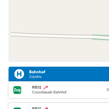
Bahnhof
Zabeltitz
RB31
G
Cossebaude Bahnhof
RB31