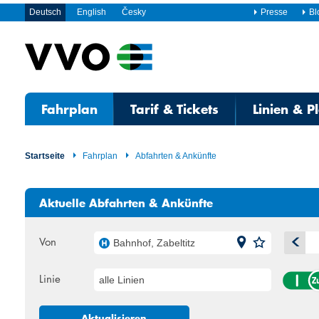
Deutsch
English
Česky
Presse
Bl
Fahrplan
Tarif & Tickets
Linien & P
Startseite
Fahrplan
Abfahrten & Ankünfte
Aktuelle Abfahrten & Ankünfte
Von
Bahnhof, Zabeltitz
A
Linie
alle Linien
Mo
Di
27
28
Aktualisieren