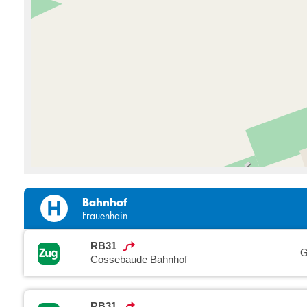
Bahnhof
Frauenhain
RB31
G
Cossebaude Bahnhof
RB31