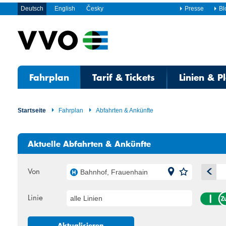
Deutsch
English
Česky
Presse
Bl
Fahrplan
Tarif & Tickets
Linien & P
Startseite
Fahrplan
Abfahrten & Ankünfte
Aktuelle Abfahrten & Ankünfte
Von
Bahnhof, Frauenhain
A
Linie
alle Linien
Mo
Di
27
28
Aktualisieren