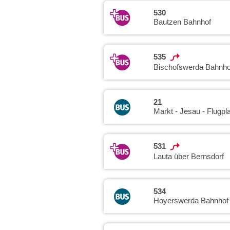
530
Bautzen Bahnhof
535
Bischofswerda Bahnho
21
Markt - Jesau - Flugpl
531
Lauta über Bernsdorf
534
Hoyerswerda Bahnhof