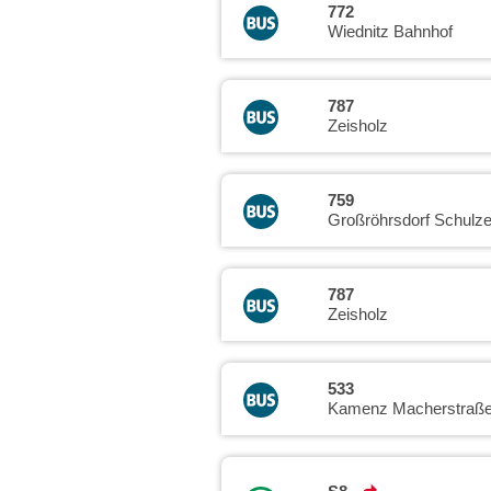
772
Wiednitz Bahnhof
787
Zeisholz
759
Großröhrsdorf Schulz
787
Zeisholz
533
Kamenz Macherstraß