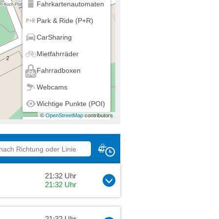
Fahrkartenautomaten
Park & Ride (P+R)
CarSharing
Mietfahrräder
Fahrradboxen
Webcams
Wichtige Punkte (POI)
©
OpenStreetMap
contributors
Mein Standort
21:32 Uhr
21:32 Uhr
21:32 Uhr