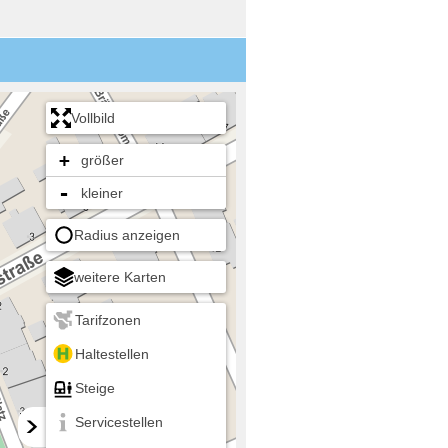
Vollbild
+
größer
-
kleiner
Radius anzeigen
weitere Karten
Tarifzonen
Haltestellen
Steige
Servicestellen