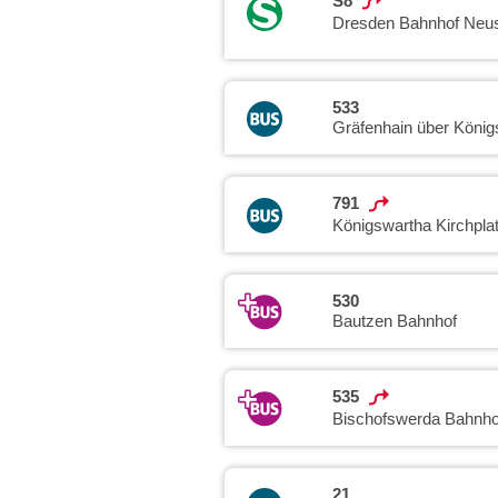
S8
Dresden Bahnhof Neus
533
Gräfenhain über König
791
Königswartha Kirchpla
530
Bautzen Bahnhof
535
Bischofswerda Bahnho
21