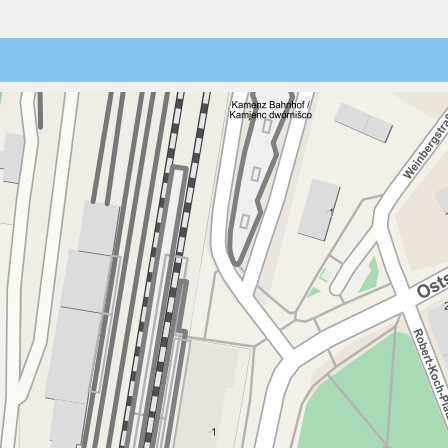
3
4
5
6
7
8
9
10
11
12
13
14
15
16
17
18
19
20
21
22
23
24
25
26
27
28
29
30
31
1
2
3
4
5
6