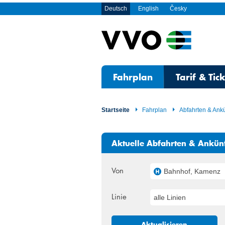
Deutsch
English
Česky
Fahrplan
Tarif & Tic
Startseite
Fahrplan
Abfahrten & Ank
Aktuelle Abfahrten & Ankün
Von
Bahnhof, Kamenz
Linie
alle Linien
Aktualisieren