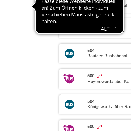
707
Bautzen Busbahnhof
707
Caßlau über Radibor -
504
Bautzen Busbahnhof
500
Hoyerswerda über Kön
504
Königswartha über Rad
500