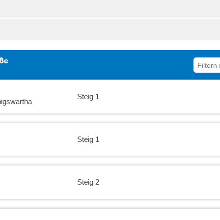
17:00
3
4
5
6
7
8
9
17:30
10
11
12
13
14
15
16
18:00
17
18
19
20
21
22
23
18:30
24
25
26
27
28
29
30
aße
31
1
2
3
4
5
6
19:00
19:30
Steig 1
20:00
igswartha
20:30
21:00
Steig 1
21:30
22:00
Steig 2
22:30
23:00