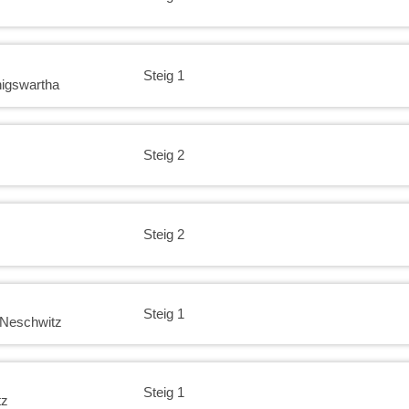
Steig 1
igswartha
Steig 2
Steig 2
Steig 1
 Neschwitz
Steig 1
tz