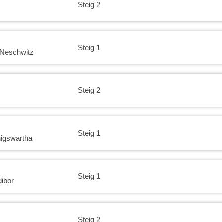
Steig 2
23:30
Steig 1
 Neschwitz
Steig 2
Steig 1
igswartha
Steig 1
ibor
Steig 2