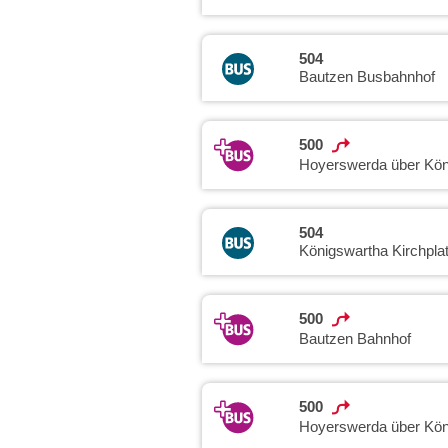
504
Bautzen Busbahnhof
500
Hoyerswerda über Kön
504
Königswartha Kirchpla
500
Bautzen Bahnhof
500
Hoyerswerda über Kön