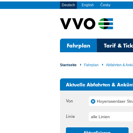
Deutsch
English
Česky
Fahrplan
Tarif & Tic
Startseite
Fahrplan
Abfahrten & Ank
Aktuelle Abfahrten & Ankün
Von
Hoyerswerdaer Straße, B
Linie
alle Linien
Aktualisieren