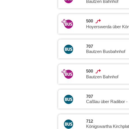
Bautzen Bahnhof
500
Hoyerswerda über Kön
707
Bautzen Busbahnhof
500
Bautzen Bahnhof
707
Caßlau über Radibor -
712
Königswartha Kirchpla