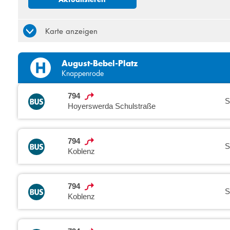
3
4
10
11
Karte anzeigen
17
18
24
25
August-Bebel-Platz
31
1
Knappenrode
794
S
Hoyerswerda Schulstraße
794
S
Koblenz
794
S
Koblenz