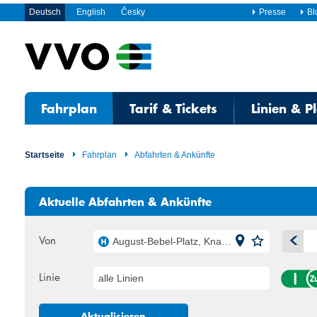
Deutsch
English
Česky
Presse
Bl
Fahrplan
Tarif & Tickets
Linien & P
Startseite
Fahrplan
Abfahrten & Ankünfte
Aktuelle Abfahrten & Ankünfte
Von
August-Bebel-Platz, Knappenrode
A
Linie
alle Linien
Mo
Di
27
28
Aktualisieren