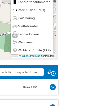
Fahrkartenautomaten
Park & Ride (P+R)
CarSharing
Mietfahrräder
Fahrradboxen
Webcams
Wichtige Punkte (POI)
©
OpenStreetMap
contributors
Mein Standort
04:44 Uhr