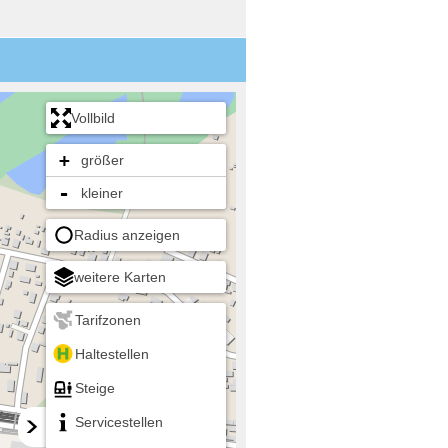
Vollbild
+
größer
-
kleiner
Radius anzeigen
weitere Karten
Tarifzonen
Haltestellen
Steige
Servicestellen