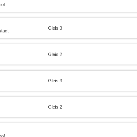
15:30
hof
16:00
Gleis 3
tadt
16:30
17:00
Gleis 2
17:30
Gleis 3
18:00
18:30
Gleis 2
19:00
hof