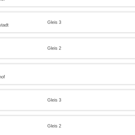
19:30
20:00
Gleis 3
tadt
20:30
Gleis 2
21:00
21:30
hof
22:00
Gleis 3
22:30
Gleis 2