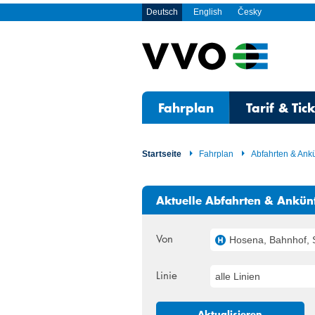
Deutsch
English
Česky
Fahrplan
Tarif & Tic
Startseite
Fahrplan
Abfahrten & Ank
Aktuelle Abfahrten & Ankün
Von
Hosena, Bahnhof, Senftenbe
Linie
alle Linien
Aktualisieren