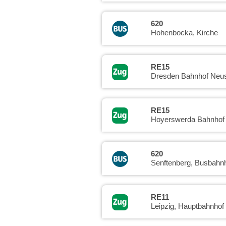
620
Hohenbocka, Kirche
RE15
Dresden Bahnhof Neus
RE15
Hoyerswerda Bahnhof
620
Senftenberg, Busbahn
RE11
Leipzig, Hauptbahnhof