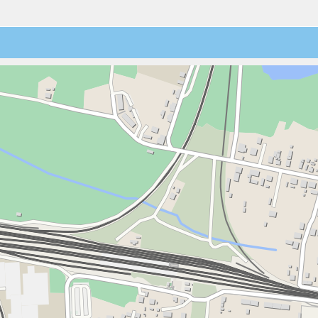
3
4
5
6
7
8
9
04:30
10
11
12
13
14
15
16
05:00
17
18
19
20
21
22
23
05:30
24
25
26
27
28
29
30
06:00
31
1
2
3
4
5
6
06:30
07:00
07:30
08:00
08:30
09:00
09:30
10:00