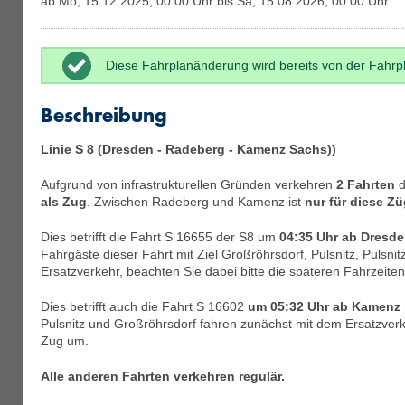
ab Mo, 15.12.2025, 00:00 Uhr bis Sa, 15.08.2026, 00:00 Uhr
DB Regio AG Südost Linie S2
Diese Fahrplanänderung wird bereits von der Fahrpl
Beschreibung
DB Regio AG Südost Linie S3
Linie S 8 (Dresden - Radeberg - Kamenz Sachs))
Aufgrund von infrastrukturellen Gründen verkehren
2 Fahrten
d
DB Regio AG Südost Linie S8
als Zug
. Zwischen Radeberg und Kamenz ist
nur für diese Z
Dies betrifft die Fahrt S 16655 der S8 um
04:35 Uhr ab Dresde
Fahrgäste dieser Fahrt mit Ziel Großröhrsdorf, Pulsnitz, Pulsn
DVB Linie 1
Ersatzverkehr, beachten Sie dabei bitte die späteren Fahrzeite
Dies betrifft auch die Fahrt S 16602
um 05:32 Uhr ab Kamenz
Pulsnitz und Großröhrsdorf fahren zunächst mit dem Ersatzverk
Zug um.
DVB Linie 2
Alle anderen Fahrten verkehren regulär.