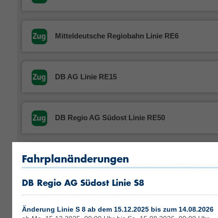
Mitteldeutsche Regiobahn Linie RE6
DB AG Linie RE15
DB Regio AG Südost Linie RE50
Fahrplanänderungen
Linie U28
DB Regio AG Südost Linie S8
DB Regio AG Südost Linie S1
Änderung Linie S 8 ab dem 15.12.2025 bis zum 14.08.2026