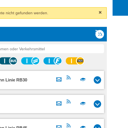
27
28
29
3
4
5
te nicht gefunden werden.
10
11
12
17
18
19
24
25
26
31
1
2
hn Linie RB30
hn Linie RB45