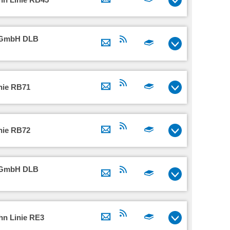
n GmbH DLB
nie RB71
nie RB72
n GmbH DLB
hn Linie RE3