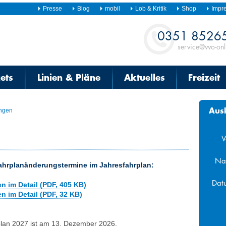
Presse
Blog
mobil
Lob & Kritik
Shop
Impr
Kontakt
0351 8526
service@vvo-onl
kets
Linien & Pläne
Aktuelles
Freizeit
Aus
ngen
V
Na
 Fahrplanänderungstermine im Jahresfahrplan:
Dat
 im Detail (PDF, 405 KB)
 im Detail (PDF, 32 KB)
Aug
Mo
Di
Mi
lan 2027 ist am 13. Dezember 2026.