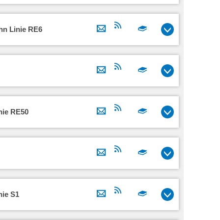
hn Linie RE6
nie RE50
nie S1