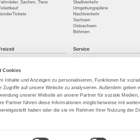
Fahrräder, Sachen, Tiere
Stadtverkehr
Ticketkauf
Umgebungspläne
SonderTickets
Nachtverkehr
Sachsen
Ostsachsen
Böhmen
Freizeit
Service
Ausflugsregionen
Servicestellen
Fahrrad
ABO online
t Cookies
Historische Fahrzeuge
Gruppenanmeldung
Fähren & Schiffe
Kundengarantien
 Inhalte und Anzeigen zu personalisieren, Funktionen für sozia
Downloads
e Zugriffe auf unsere Website zu analysieren. Außerdem geben w
Fundsachen
Park+Ride
rwendung unserer Website an unsere Partner für soziale Medien
Bike+Ride
re Partner führen diese Informationen möglicherweise mit weite
Barrierefreies Reisen
ereitgestellt haben oder die sie im Rahmen Ihrer Nutzung der D
Verkehrskameras