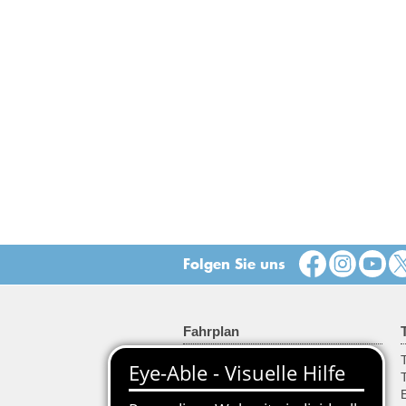
Folgen Sie uns
Fahrplan
Fahrplanauskunft
T
Haltestellenfahrplan
Abfahrten & Ankünfte