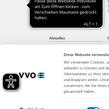
Fahrplanänderungen
Fahrplanbuch
VVO mobil
Fahrplan für Entwickler
Sprachassistent Alexa
Aktuelles
News
Newsletter
Diese Webseite verwende
Kundenmagazin
RSS-Feed
Wir verwenden Cookies, um
anbieten zu können und di
Informationen zu Ihrer Ve
und Analysen weiter. Unse
zusammen, die Sie ihnen b
gesammelt haben.
Einwilligungsauswahl