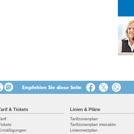
27
28
29
3
4
5
10
11
12
17
18
19
24
25
26
31
1
2
Empfehlen Sie diese Seite
Tarif & Tickets
Linien & Pläne
arif
Tarifzonenplan
Tickets
Tarifzonenplan interaktiv
Ermäßigungen
Liniennetzplan